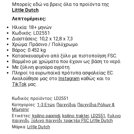
Μπορείς εδώ να βρεις όλα τα προϊόντα της
Little Dutch
.
Λεπτομέρειες:
Ηλικία: 18+ μηνών
Κωδικός: LD2551
Διαστάσεις: 10,2 x 12,8 x 7,3
Χρώμα: Πράσινο / Πολύχρωμο
Βάρος: 0.452 kg
Κατασκευασμένο από ξύλο με πιστοποίηση FSC.
Βαμμένο με χρώματα που έχουν ως βάση το νερό.
Με ξύλινη φιγούρα αγρότη.
Πληροί τα ευρωπαϊκά πρότυπα ασφαλείας EC.
Ακολούθησε μας στο
Instagram
καθώς και το
TikTok
μας.
Κωδικός προϊόντος:
LD2551
Κατηγορίες:
1-3 Ετών
,
Παιχνίδια
,
Παιχνίδια Ρόλων &
Μίμησης
Ετικέτες:
ksilino paixnidi
,
ksilino trakter
,
LD2551
,
ξυλινο
παιχνιδι
,
Ξύλινο παιχνίδι τρακτέρ FSC Little Dutch
Μάρκα:
Little Dutch