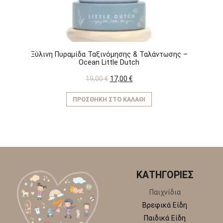
Ξύλινη Πυραμίδα Ταξινόμησης & Ταλάντωσης –
Ocean Little Dutch
Original
Η
19,00
€
17,00
€
price
τρέχουσα
was:
τιμή
ΠΡΟΣΘΉΚΗ ΣΤΟ ΚΑΛΆΘΙ
19,00 €.
είναι:
17,00 €.
ΚΑΤΗΓΟΡΙΕΣ
Παιχνίδια
Βρεφικά Είδη
Παιδικά Είδη