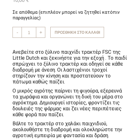
10,00
€
Σε απόθεμα (επιπλέον μπορεί να ζητηθεί κατόπιν
παραγγελίας)
Ξύλινο
-
+
ΠΡΟΣΘΉΚΗ ΣΤΟ ΚΑΛΆΘΙ
παιχνίδι
τρακτέρ
FSC
Little
Ανεβείτε στο ξύλινο παιχνίδι τρακτέρ FSC της
Dutch
Little Dutch και ξεκινήστε για την εξοχή . Το παιδί
ποσότητα
σπρώχνει το ξύλινο τρακτέρ και οδηγεί σε κάθε
διαδρομή με άνεση. Οι λαστιχένιοι τροχοί
στηρίζουν την κίνηση και προστατεύουν το
πάτωμα καθώς παίζει.
Ο μικρός αγρότης παίρνει τη φιγούρα, εξερευνά
τα χωράφια και οργανώνει τη δική του μέρα στο
αγρόκτημα. Δημιουργεί ιστορίες, φροντίζει τις
δουλειές της φάρμας και ζει νέες περιπέτειες
κάθε φορά που παίζει.
Βάλτε το τρακτέρ στο χαλάκι παιχνιδιού,
ακολουθήστε τη διαδρομή και ολοκληρώστε την
αγροτική εμπειρία με φαντασία και δράση.