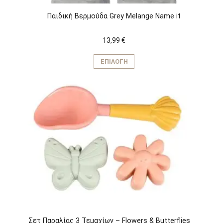
Παιδική Βερμούδα Grey Melange Name it
13,99
€
Αυτό
το
ΕΠΙΛΟΓΉ
προϊόν
έχει
πολλαπλές
παραλλαγές.
Οι
επιλογές
μπορούν
να
επιλεγούν
στη
σελίδα
του
προϊόντος
Σετ Παραλίας 3 Τεμαχίων – Flowers & Butterflies