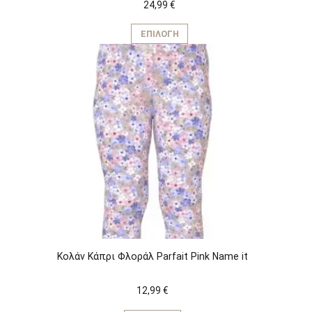
24,99
€
Αυτό
το
ΕΠΙΛΟΓΉ
προϊόν
έχει
πολλαπλές
παραλλαγές.
Οι
επιλογές
μπορούν
να
επιλεγούν
στη
σελίδα
του
προϊόντος
Κολάν Κάπρι Φλοράλ Parfait Pink Name it
12,99
€
Αυτό