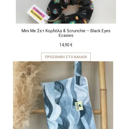
του
προϊόντος
Mini Me Σετ Κορδέλα & Scrunchie – Black Eyes
Ecasies
14,90
€
ΠΡΟΣΘΉΚΗ ΣΤΟ ΚΑΛΆΘΙ