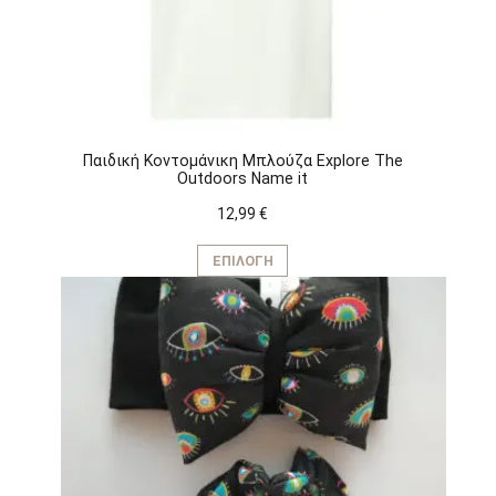
Παιδική Κοντομάνικη Μπλούζα Explore The
Outdoors Name it
12,99
€
Αυτό
το
ΕΠΙΛΟΓΉ
προϊόν
έχει
πολλαπλές
παραλλαγές.
Οι
επιλογές
μπορούν
να
επιλεγούν
στη
σελίδα