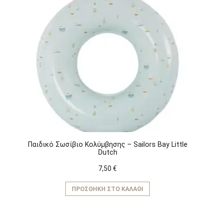
έχει
πολλαπλές
παραλλαγές.
Οι
επιλογές
μπορούν
να
επιλεγούν
στη
σελίδα
του
προϊόντος
Παιδικό Σωσίβιο Κολύμβησης – Sailors Bay Little
Dutch
7,50
€
ΠΡΟΣΘΉΚΗ ΣΤΟ ΚΑΛΆΘΙ