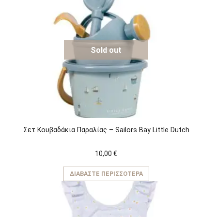
πολλαπλές
παραλλαγές.
Οι
επιλογές
μπορούν
να
Sold out
επιλεγούν
στη
σελίδα
του
προϊόντος
Σετ Κουβαδάκια Παραλίας – Sailors Bay Little Dutch
10,00
€
ΔΙΑΒΆΣΤΕ ΠΕΡΙΣΣΌΤΕΡΑ