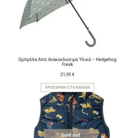
μπορούν
να
επιλεγούν
στη
σελίδα
του
προϊόντος
Ομπρέλα Από Ανακυκλώσιμα Υλικά – Hedgehog
Fresk
21,95
€
ΠΡΟΣΘΉΚΗ ΣΤΟ ΚΑΛΆΘΙ
Sold out