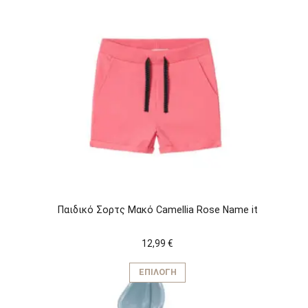
Παιδικό Σορτς Μακό Camellia Rose Name it
12,99
€
Αυτό
το
ΕΠΙΛΟΓΉ
προϊόν
έχει