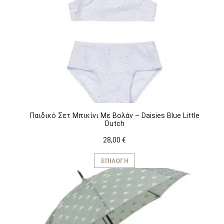
Παιδικό Σετ Μπικίνι Με Βολάν – Daisies Blue Little
Dutch
28,00
€
Αυτό
το
ΕΠΙΛΟΓΉ
προϊόν
έχει
πολλαπλές
παραλλαγές.
Οι
επιλογές