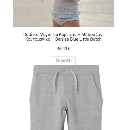
σελίδα
του
προϊόντος
Παιδικό Μαγιό Για Κορίτσια + Μπλουζάκι
Κοντομάνικο – Daisies Blue Little Dutch
46,00
€
Αυτό
το
ΕΠΙΛΟΓΉ
προϊόν
έχει
πολλαπλές
παραλλαγές.
Οι
επιλογές
μπορούν
να
επιλεγούν
στη
σελίδα
του