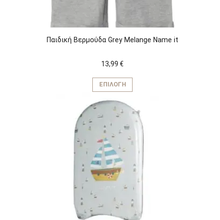
προϊόντος
Παιδική Βερμούδα Grey Melange Name it
13,99
€
Αυτό
το
ΕΠΙΛΟΓΉ
προϊόν
έχει
πολλαπλές
παραλλαγές.
Οι
επιλογές
μπορούν
να
επιλεγούν
στη
σελίδα
του
προϊόντος