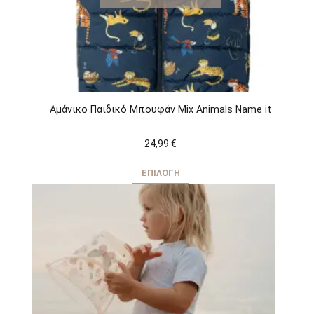
Αμάνικο Παιδικό Μπουφάν Mix Animals Name it
24,99
€
Αυτό
το
ΕΠΙΛΟΓΉ
προϊόν
έχει
πολλαπλές
παραλλαγές.
Οι
επιλογές
μπορούν
να
επιλεγούν
στη