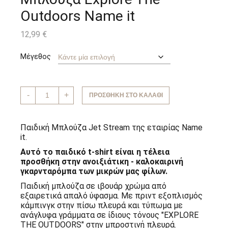
Outdoors Name it
12,99
€
Μέγεθος
Παιδική
-
+
ΠΡΟΣΘΉΚΗ ΣΤΟ ΚΑΛΆΘΙ
Κοντομάνικη
Μπλούζα
Explore
The
Παιδική Μπλούζα Jet Stream της εταιρίας Name
Outdoors
it.
Name
it
Αυτό το παιδικό t-shirt είναι η τέλεια
ποσότητα
προσθήκη στην ανοιξιάτικη - καλοκαιρινή
γκαρνταρόμπα των μικρών μας φίλων.
Παιδική μπλούζα σε ιβουάρ χρώμα από
εξαιρετικά απαλό ύφασμα. Με πριντ εξοπλισμός
κάμπινγκ στην πίσω πλευρά και τύπωμα με
ανάγλυφα γράμματα σε ίδιους τόνους "EXPLORE
THE OUTDOORS" στην μπροστινή πλευρά.