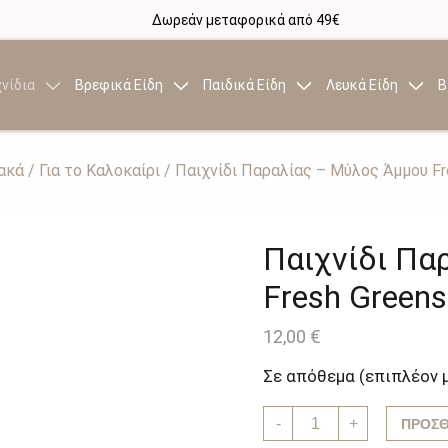
Δωρεάν μεταφορικά από 49€
νίδια
Βρεφικά Είδη
Παιδικά Είδη
Λευκά Είδη
Β
ακά
/
Για το Καλοκαίρι
/ Παιχνίδι Παραλίας – Μύλος Άμμου Fre
Παιχνίδι Πα
Fresh Greens 
12,00
€
Σε απόθεμα (επιπλέον 
Παιχνίδι
-
+
ΠΡΟΣΘ
Παραλίας