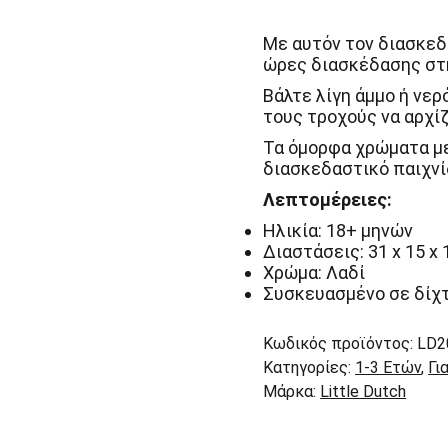
–
Μύλος
Άμμου
Με αυτόν τον διασκε
Fresh
ώρες διασκέδασης στη
Greens
Little
Βάλτε λίγη άμμο ή νε
Dutch
τους τροχούς να αρχί
ποσότητα
Τα όμορφα χρώματα μ
διασκεδαστικό παιχνίδ
Λεπτομέρειες:
Ηλικία: 18+ μηνών
Διαστάσεις: 31 x 15 x 
Χρώμα: Λαδί
Συσκευασμένο σε δίχτ
Κωδικός προϊόντος:
LD2
Κατηγορίες:
1-3 Ετών
,
Γι
Μάρκα:
Little Dutch