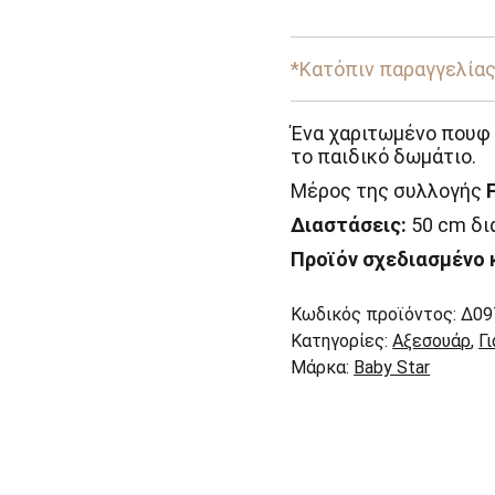
-
Forest
Friends
Baby
*Κατόπιν παραγγελίας,
Star
ποσότητα
Ένα χαριτωμένο πουφ 
το παιδικό δωμάτιο.
Μέρος της συλλογής
Διαστάσεις:
50 cm δι
Προϊόν σχεδιασμένο 
Κωδικός προϊόντος:
Δ09
Κατηγορίες:
Αξεσουάρ
,
Γ
Μάρκα:
Baby Star