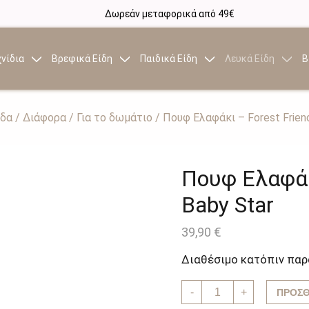
Δωρεάν μεταφορικά από 49€
νίδια
Βρεφικά Είδη
Παιδικά Είδη
Λευκά Είδη
Β
ίδα
/
Διάφορα
/
Για το δωμάτιο
/ Πουφ Ελαφάκι – Forest Frien
Πουφ Ελαφάκ
Baby Star
39,90
€
Διαθέσιμο κατόπιν παρ
Πουφ
-
+
ΠΡΟΣΘ
Ελαφάκι