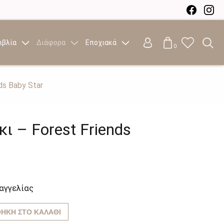
ιβλία
Διάφορα
Εποχιακά
0
ds Baby Star
ι – Forest Friends
αγγελίας
ΉΚΗ ΣΤΟ ΚΑΛΆΘΙ