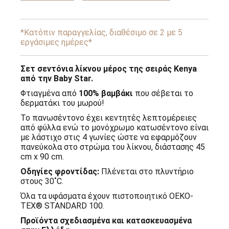
-
Kenya
Baby
Star
*Κατόπιν παραγγελίας, διαθέσιμο σε 2 με 5
ποσότητα
εργάσιμες ημέρες*
Σετ σεντόνια λίκνου μέρος της σειράς Kenya
από την Baby Star.
Φτιαγμένα από
100% βαμβάκι
που σέβεται το
δερματάκι του μωρού!
Το πανωσέντονο έχει κεντητές λεπτομέρειες
από φύλλα ενώ το μονόχρωμο κατωσέντονο είναι
με λάστιχο στις 4 γωνίες ώστε να εφαρμόζουν
πανεύκολα στο στρώμα του λίκνου, διάστασης 45
cm x 90 cm.
Οδηγίες φροντίδας:
Πλένεται στο πλυντήριο
στους 30˚C.
Όλα τα υφάσματα έχουν πιστοποιητικό OEKO-
TEX® STANDARD 100.
Προϊόντα σχεδιασμένα και κατασκευασμένα