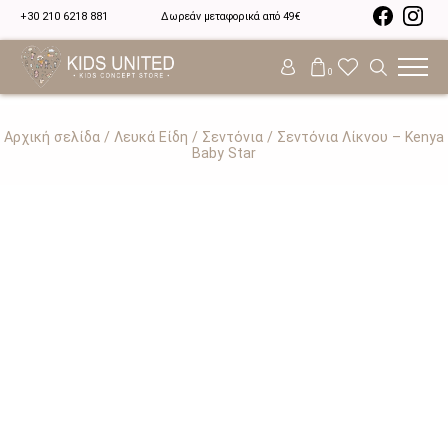
+30 210 6218 881
Δωρεάν μεταφορικά από 49€
0
Αρχική σελίδα
/
Λευκά Είδη
/
Σεντόνια
/ Σεντόνια Λίκνου – Kenya
Baby Star