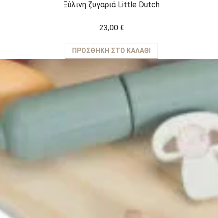
Ξύλινη ζυγαριά Little Dutch
23,00
€
ΠΡΟΣΘΉΚΗ ΣΤΟ ΚΑΛΆΘΙ