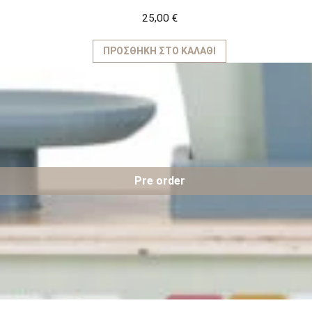
25,00
€
ΠΡΟΣΘΉΚΗ ΣΤΟ ΚΑΛΆΘΙ
Pre order