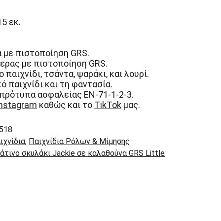
15 εκ.
 με πιστοποίηση GRS.
ερας με πιστοποίηση GRS.
παιχνίδι, τσάντα, ψαράκι, και λουρί.
ό παιχνίδι και τη φαντασία.
πρότυπα ασφαλείας EN-71-1-2-3.
Instagram
καθώς και το
TikTok
μας.
518
ιχνίδια
,
Παιχνίδια Ρόλων & Μίμησης
τινο σκυλάκι Jackie σε καλαθούνα GRS Little