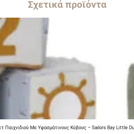
Σχετικά προϊόντα
τ Παιχνιδιού Mε Yφασμάτινους Kύβους – Sailors Bay Little D