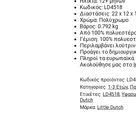
Ηλικία: 12+ μηνών
Κωδικός: LD4518
Διαστάσεις: 22 x 12 x 
Χρώμα: Πολύχρωμo
Βάρος: 0.792 kg
Από 100% πολυεστέρα
Γέμιση: 100% πολυεστ
Περιλαμβάνει λούτρινο 
Προάγει το δημιουργικ
Πληροί τα ευρωπαϊκά 
Ακολούθησε μας στο
Κωδικός προϊόντος:
LD4
Κατηγορίες:
1-3 Ετών
,
Πα
Ετικέτες:
LD4518
,
Υφασμά
Dutch
Μάρκα:
Little Dutch