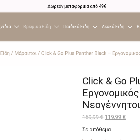
Δωρεάν μεταφορικά από 49€
νίδια
Βρεφικά Είδη
Παιδικά Είδη
Λευκά Είδη
Β
Είδη
/
Μάρσιποι
/ Click & Go Plus Panther Black – Εργονομι
Click & Go P
Εργονομικό
Νεογέννητο
Original
Η
159,99
€
119,99
€
price
τρέχ
Σε απόθεμα
was:
τιμή
159,99 €.
είναι: