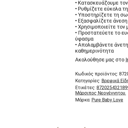
• Κατασκευάζουμε τον
• Ρυθμίζετε εύκολα τ
• Υποστηρίζετε τη σω
• Εξασφαλίζετε άνεση 
• Χρησιμοποιείτε τον
• Προστατεύετε το ευ
ύφασμα
• Απολαμβάνετε άνετη
καθημερινότητα
Ακολούθησε μας στο
Κωδικός προϊόντος:
872
Κατηγορίες:
Βρεφικά Είδ
Ετικέτες:
872025432189
Μάρσιπος Νεογέννητου.
Μάρκα:
Pure Baby Love