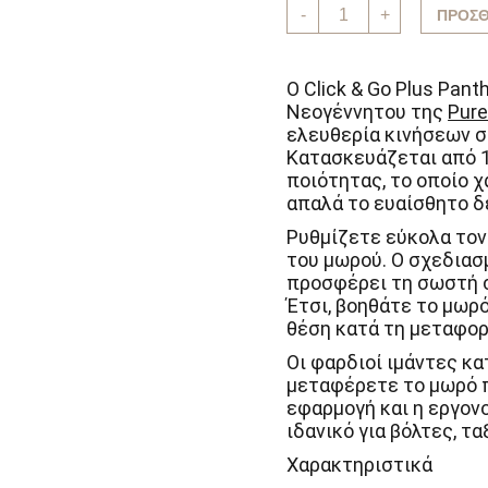
Click
119,9
-
+
ΠΡΟΣΘ
&
Go
Plus
Panther
Ο Click & Go Plus Pan
Black
Νεογέννητου της
Pure
-
ελευθερία κινήσεων σ
Εργονομικός
Κατασκευάζεται από 
Μάρσιπος
ποιότητας, το οποίο χ
Νεογέννητου.
ποσότητα
απαλά το ευαίσθητο δ
Ρυθμίζετε εύκολα τον
του μωρού. Ο σχεδιασ
προσφέρει τη σωστή σ
Έτσι, βοηθάτε το μωρό
θέση κατά τη μεταφορ
Οι φαρδιοί ιμάντες κ
μεταφέρετε το μωρό π
εφαρμογή και η εργον
ιδανικό για βόλτες, τ
Χαρακτηριστικά