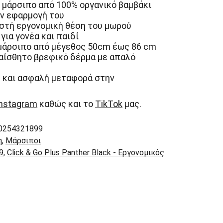
 μάρσιπο από 100% οργανικό βαμβάκι
ην εφαρμογή του
στή εργονομική θέση του μωρού
για γονέα και παιδί
 μάρσιπο από μέγεθος 50cm έως 86 cm
αίσθητο βρεφικό δέρμα με απαλό
 και ασφαλή μεταφορά στην
Instagram
καθώς και το
TikTok
μας.
0254321899
η
,
Μάρσιποι
9
,
Click & Go Plus Panther Black - Εργονομικός