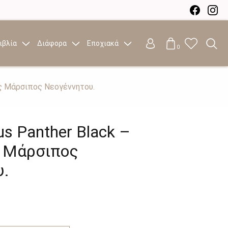
ιβλία
Διάφορα
Εποχιακά
0
κός Μάρσιπος Νεογέννητου.
lus Panther Black –
ς Μάρσιπος
υ.
ουσα