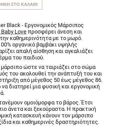
9 €.
ΉΚΗ ΣΤΟ ΚΑΛΆΘΙ
ther Black - Εργονομικός Μάρσιπος
 Baby Love
προσφέρει άνεση και
την καθημερινότητα με το μωρό.
100% οργανικό βαμβάκι υψηλής
αρίζει απαλή αίσθηση και αγκαλιάζει
έρμα του παιδιού.
 μάρσιπο ώστε να ταιριάζει στο σώμα
μός του ακολουθεί την ανάπτυξή του και
τήριξη από μέγεθος 50 έως μέγεθος 86.
 να διατηρεί μια φυσική και εργονομική
ά.
ατανέμουν ομοιόμορφα το βάρος. Έτσι
ιο άνετα και ξεκούραστα. Η πρακτική
ομική κατασκευή κάνουν τον μάρσιπο
αξίδια και καθημερινές δραστηριότητες.