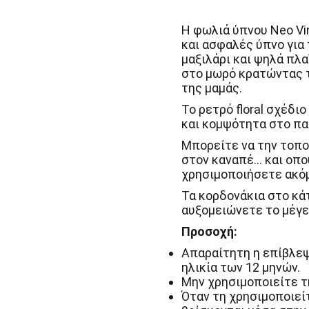
Neo
Vintage
Sevira
Η φωλιά ύπνου Neo Vi
Kids
και ασφαλές ύπνο για
ποσότητα
μαξιλάρι και ψηλά πλ
στο μωρό κρατώντας το
της μαμάς.
Το ρετρό floral σχέδι
και κομψότητα στο πα
Μπορείτε να την τοπο
στον καναπέ… και οπο
χρησιμοποιήσετε ακόμ
Τα κορδονάκια στο κά
αυξομειώνετε το μέγε
Προσοχή:
Απαραίτητη η επίβλεψ
ηλικία των 12 μηνών.
Μην χρησιμοποιείτε τ
Όταν τη χρησιμοποιείτ