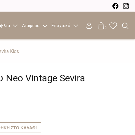
ιβλία
Διάφορα
Εποχιακά
0
vira Kids
 Neo Vintage Sevira
ΉΚΗ ΣΤΟ ΚΑΛΆΘΙ