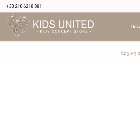
+30 210 6218 881
Παιχ
Αρχική 