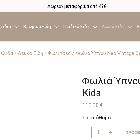
Δωρεάν μεταφορικά από 49€
νίδια
Βρεφικά Είδη
Παιδικά Είδη
Λευκά Είδη
Β
σελίδα
/
Λευκά Είδη
/
Φωλίτσες
/ Φωλιά Ύπνου Neo Vintage Se
Φωλιά Ύπνου
Kids
110,00
€
Σε απόθεμα
Φωλιά
-
+
ΠΡΟΣΘ
Ύπνου