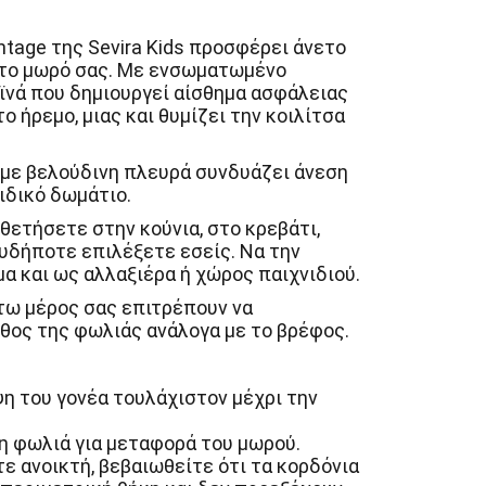
ntage της Sevira Kids προσφέρει άνετο
 το μωρό σας. Με ενσωματωμένο
αϊνά που δημιουργεί αίσθημα ασφάλειας
 ήρεμο, μιας και θυμίζει την κοιλίτσα
ο με βελούδινη πλευρά συνδυάζει άνεση
ιδικό δωμάτιο.
θετήσετε στην κούνια, στο κρεβάτι,
υδήποτε επιλέξετε εσείς. Να την
α και ως αλλαξιέρα ή χώρος παιχνιδιού.
τω μέρος σας επιτρέπουν να
θος της φωλιάς ανάλογα με το βρέφος.
η του γονέα τουλάχιστον μέχρι την
η φωλιά για μεταφορά του μωρού.
ε ανοικτή, βεβαιωθείτε ότι τα κορδόνια