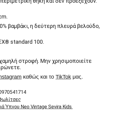
 περιμετρική θήκη και δεν προεξέχουν.
cm.
00% βαμβάκι, η δεύτερη πλευρά βελούδο,
X® standard 100.
 χαμηλή στροφή. Μην χρησιμοποιείτε
ερώνετε.
nstagram
καθώς και το
TikTok
μας.
0970541714
Φωλίτσες
ά Ύπνου Neo Vintage Sevira Kids.