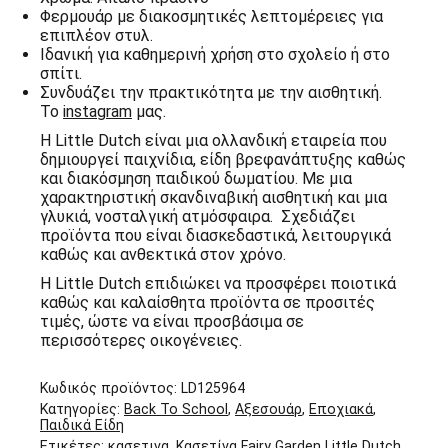
Φερμουάρ με διακοσμητικές λεπτομέρειες για
επιπλέον στυλ.
Ιδανική για καθημερινή χρήση στο σχολείο ή στο
σπίτι.
Συνδυάζει την πρακτικότητα με την αισθητική.
Το
instagram
μας.
Η Little Dutch είναι μια ολλανδική εταιρεία που
δημιουργεί παιχνίδια, είδη βρεφανάπτυξης καθώς
και διακόσμηση παιδικού δωματίου. Με μια
χαρακτηριστική σκανδιναβική αισθητική και μια
γλυκιά, νοσταλγική ατμόσφαιρα. Σχεδιάζει
προϊόντα που είναι διασκεδαστικά, λειτουργικά
καθώς και ανθεκτικά στον χρόνο.
Η Little Dutch επιδιώκει να προσφέρει ποιοτικά
καθώς και καλαίσθητα προϊόντα σε προσιτές
τιμές, ώστε να είναι προσβάσιμα σε
περισσότερες οικογένειες.
Κωδικός προϊόντος:
LD125964
Κατηγορίες:
Back To School
,
Αξεσουάρ
,
Εποχιακά
,
Παιδικά Είδη
Ετικέτες:
κασετινα
,
Κασετίνα Fairy Garden Little Dutch.
,