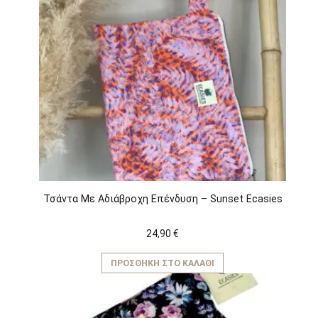
πολλαπλές
παραλλαγές.
Οι
επιλογές
μπορούν
να
επιλεγούν
στη
σελίδα
του
προϊόντος
Τσάντα Με Αδιάβροχη Επένδυση – Sunset Ecasies
24,90
€
ΠΡΟΣΘΉΚΗ ΣΤΟ ΚΑΛΆΘΙ