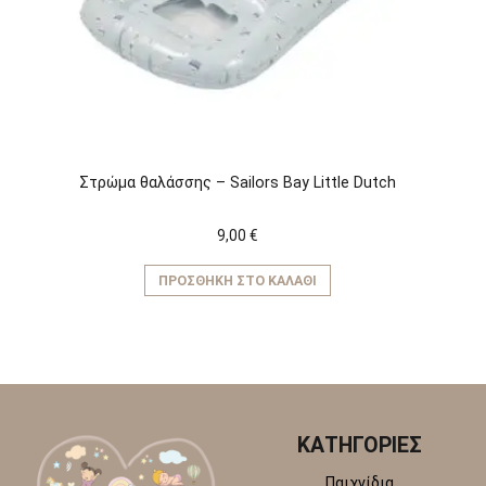
να
επιλεγούν
στη
σελίδα
του
προϊόντος
Στρώμα θαλάσσης – Sailors Bay Little Dutch
9,00
€
ΠΡΟΣΘΉΚΗ ΣΤΟ ΚΑΛΆΘΙ
ΚΑΤΗΓΟΡΙΕΣ
Παιχνίδια