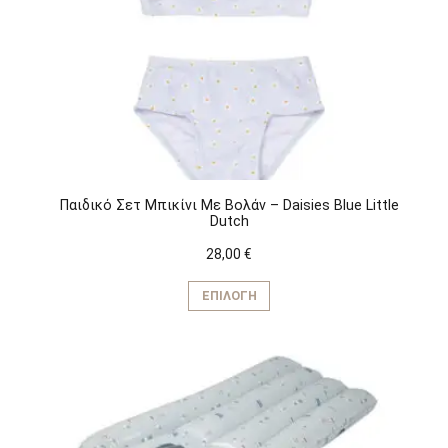
Παιδικό Σετ Μπικίνι Με Βολάν – Daisies Blue Little
Dutch
28,00
€
Αυτό
το
ΕΠΙΛΟΓΉ
προϊόν
έχει
πολλαπλές
παραλλαγές.
Οι
επιλογές
μπορούν