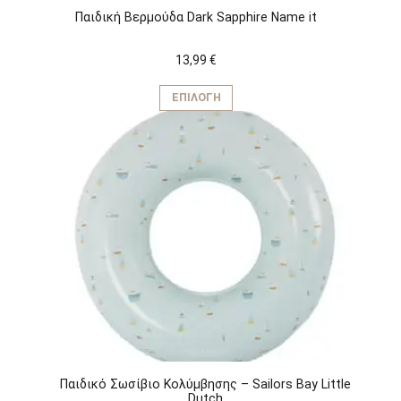
Παιδική Βερμούδα Dark Sapphire Name it
13,99
€
Αυτό
το
ΕΠΙΛΟΓΉ
προϊόν
έχει
πολλαπλές
παραλλαγές.
Οι
επιλογές
μπορούν
να
επιλεγούν
στη
σελίδα
του
προϊόντος
Παιδικό Σωσίβιο Κολύμβησης – Sailors Bay Little
Dutch