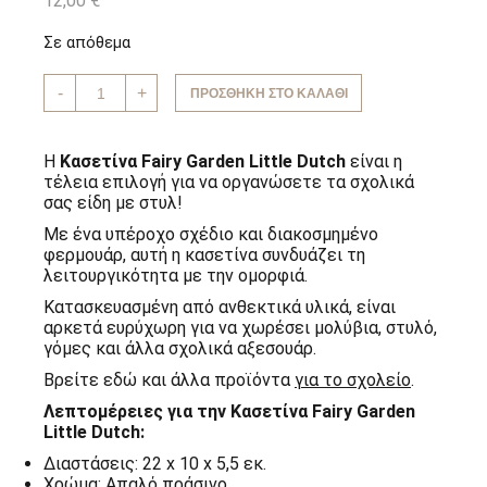
12,00
€
Σε απόθεμα
Κασετίνα
-
+
ΠΡΟΣΘΉΚΗ ΣΤΟ ΚΑΛΆΘΙ
Fairy
Garden
Little
Dutch
Η
Κασετίνα Fairy Garden Little Dutch
είναι η
ποσότητα
τέλεια επιλογή για να οργανώσετε τα σχολικά
σας είδη με στυλ!
Με ένα υπέροχο σχέδιο και διακοσμημένο
φερμουάρ, αυτή η κασετίνα συνδυάζει τη
λειτουργικότητα με την ομορφιά.
Κατασκευασμένη από ανθεκτικά υλικά, είναι
αρκετά ευρύχωρη για να χωρέσει μολύβια, στυλό,
γόμες και άλλα σχολικά αξεσουάρ.
Βρείτε εδώ και άλλα προϊόντα
για το σχολείο
.
Λεπτομέρειες για την Κασετίνα Fairy Garden
Little Dutch:
Διαστάσεις: 22 x 10 x 5,5 εκ.
Χρώμα: Απαλό πράσινο