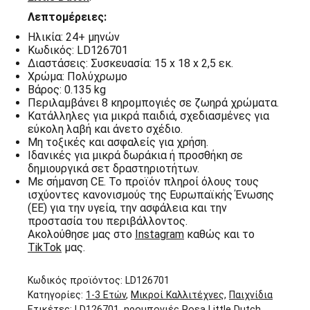
Λεπτομέρειες:
Ηλικία: 24+ μηνών
Κωδικός: LD126701
Διαστάσεις: Συσκευασία: 15 x 18 x 2,5 εκ.
Χρώμα: Πολύχρωμo
Βάρος: 0.135 kg
Περιλαμβάνει 8 κηρομπογιές σε ζωηρά χρώματα.
Κατάλληλες για μικρά παιδιά, σχεδιασμένες για
εύκολη λαβή και άνετο σχέδιο.
Μη τοξικές και ασφαλείς για χρήση.
Ιδανικές για μικρά δωράκια ή προσθήκη σε
δημιουργικά σετ δραστηριοτήτων.
Με σήμανση CE. Το προϊόν πληροί όλους τους
ισχύοντες κανονισμούς της Ευρωπαϊκής Ένωσης
(ΕΕ) για την υγεία, την ασφάλεια και την
προστασία του περιβάλλοντος.
Ακολούθησε μας στο
Instagram
καθώς και το
TikTok
μας.
Κωδικός προϊόντος:
LD126701
Κατηγορίες:
1-3 Ετών
,
Μικροί Καλλιτέχνες
,
Παιχνίδια
Ετικέτες:
LD126701
,
ηρομπογιές Rosa Little Dutch