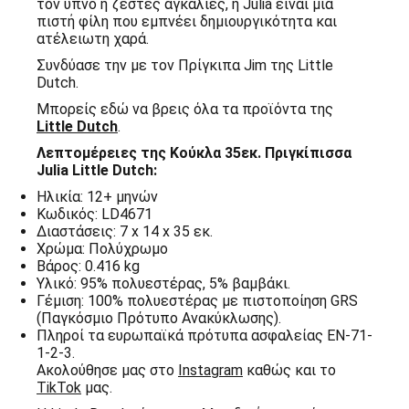
τον ύπνο ή ζεστές αγκαλιές, η Julia είναι μια
πιστή φίλη που εμπνέει δημιουργικότητα και
ατέλειωτη χαρά.
Συνδύασε την με τον Πρίγκιπα Jim της Little
Dutch.
Μπορείς εδώ να βρεις όλα τα προϊόντα της
Little Dutch
.
Λεπτομέρειες της Κούκλα 35εκ. Πριγκίπισσα
Julia Little Dutch:
Ηλικία: 12+ μηνών
Κωδικός: LD4671
Διαστάσεις: 7 x 14 x 35 εκ.
Χρώμα: Πολύχρωμo
Βάρος: 0.416 kg
Υλικό: 95% πολυεστέρας, 5% βαμβάκι.
Γέμιση: 100% πολυεστέρας με πιστοποίηση GRS
(Παγκόσμιο Πρότυπο Ανακύκλωσης).
Πληροί τα ευρωπαϊκά πρότυπα ασφαλείας EN-71-
1-2-3.
Ακολούθησε μας στο
Instagram
καθώς και το
TikTok
μας.