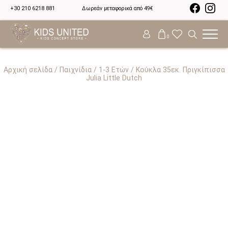
+30 210 6218 881
Δωρεάν μεταφορικά από 49€
0
Αρχική σελίδα
/
Παιχνίδια
/
1-3 Ετών
/ Κούκλα 35εκ. Πριγκίπισσα
Julia Little Dutch