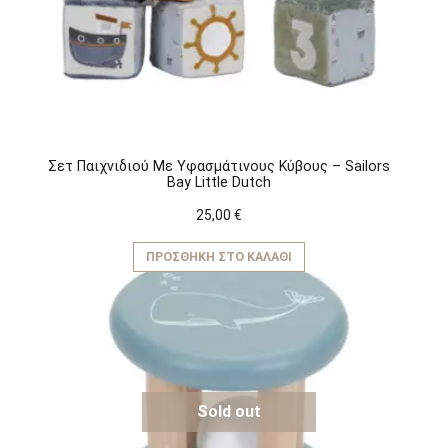
Σετ Παιχνιδιού Mε Yφασμάτινους Kύβους – Sailors
Bay Little Dutch
25,00
€
ΠΡΟΣΘΉΚΗ ΣΤΟ ΚΑΛΆΘΙ
Sold out