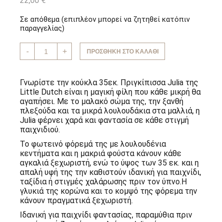
22,00
€
Σε απόθεμα (επιπλέον μπορεί να ζητηθεί κατόπιν
παραγγελίας)
Κούκλα
-
+
ΠΡΟΣΘΉΚΗ ΣΤΟ ΚΑΛΆΘΙ
35εκ.
Πριγκίπισσα
Julia
Little
Γνωρίστε την κούκλα 35εκ. Πριγκίπισσα Julia της
Dutch
Little Dutch είναι η μαγική φίλη που κάθε μικρή θα
ποσότητα
αγαπήσει. Με το μαλακό σώμα της, την ξανθή
πλεξούδα και τα μικρά λουλουδάκια στα μαλλιά, η
Julia φέρνει χαρά και φαντασία σε κάθε στιγμή
παιχνιδιού.
Το φωτεινό φόρεμά της με λουλουδένια
κεντήματα και η μακριά φούστα κάνουν κάθε
αγκαλιά ξεχωριστή, ενώ το ύψος των 35 εκ. και η
απαλή υφή της την καθιστούν ιδανική για παιχνίδι,
ταξίδια ή στιγμές χαλάρωσης πριν τον ύπνο.Η
γλυκιά της κορώνα και το κομψό της φόρεμα την
κάνουν πραγματικά ξεχωριστή.
Ιδανική για παιχνίδι φαντασίας, παραμύθια πριν