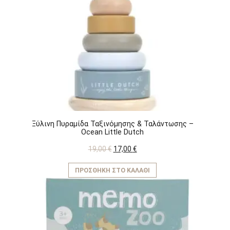
Ξύλινη Πυραμίδα Ταξινόμησης & Ταλάντωσης –
Ocean Little Dutch
Original
Η
19,00
€
17,00
€
price
τρέχουσα
was:
τιμή
ΠΡΟΣΘΉΚΗ ΣΤΟ ΚΑΛΆΘΙ
19,00 €.
είναι:
17,00 €.