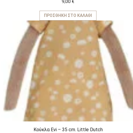
9,00
€
ΠΡΟΣΘΉΚΗ ΣΤΟ ΚΑΛΆΘΙ
Κούκλα Evi – 35 cm. Little Dutch