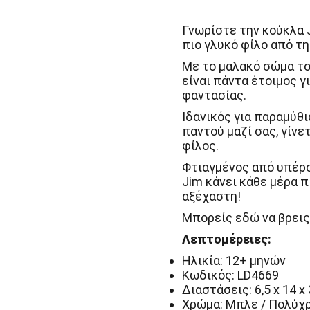
35
εκ.
Updated
Γνωρίστε την κούκλα Ji
Little
πιο γλυκό φίλο από τη 
Dutch
ποσότητα
Με το μαλακό σώμα του
είναι πάντα έτοιμος γ
φαντασίας.
Ιδανικός για παραμύθι
παντού μαζί σας, γίνε
φίλος.
Φτιαγμένος από υπέρο
Jim κάνει κάθε μέρα π
αξέχαστη!
Μπορείς εδώ να βρεις
Λεπτομέρειες:
Ηλικία: 12+ μηνών
Κωδικός: LD4669
Διαστάσεις: 6,5 x 14 x 
Χρώμα: Μπλε / Πολύχ