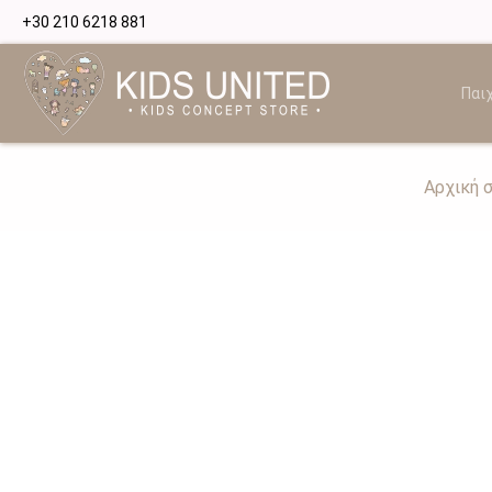
+30 210 6218 881
Παιχ
Αρχική 