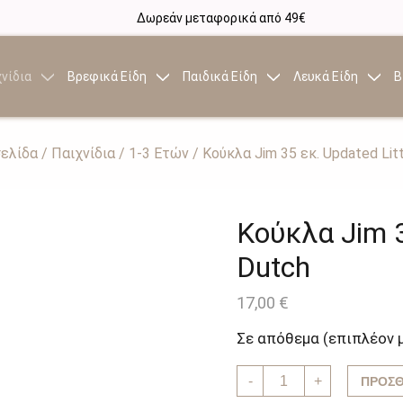
Δωρεάν μεταφορικά από 49€
νίδια
Βρεφικά Είδη
Παιδικά Είδη
Λευκά Είδη
Β
σελίδα
/
Παιχνίδια
/
1-3 Ετών
/ Κούκλα Jim 35 εκ. Updated Lit
Κούκλα Jim 3
Dutch
17,00
€
Σε απόθεμα (επιπλέον 
Κούκλα
-
+
ΠΡΟΣΘ
Jim