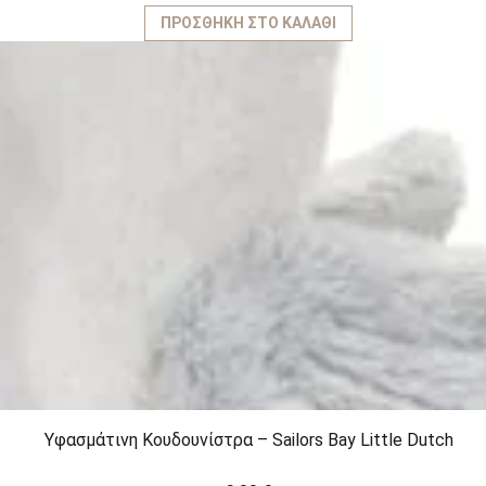
ΠΡΟΣΘΉΚΗ ΣΤΟ ΚΑΛΆΘΙ
Υφασμάτινη Kουδουνίστρα – Sailors Bay Little Dutch