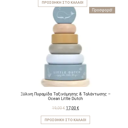
ΠΡΟΣΘΉΚΗ ΣΤΟ ΚΑΛΆΘΙ
Προσφορά!
Ξύλινη Πυραμίδα Ταξινόμησης & Ταλάντωσης –
Ocean Little Dutch
Original
Η
19,00
€
17,00
€
price
τρέχουσα
was:
τιμή
ΠΡΟΣΘΉΚΗ ΣΤΟ ΚΑΛΆΘΙ
19,00 €.
είναι:
17,00 €.