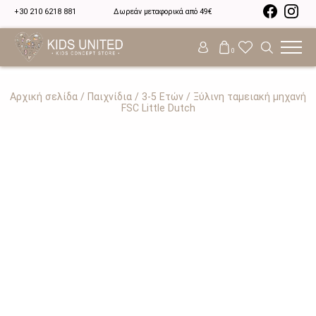
+30 210 6218 881
Δωρεάν μεταφορικά από 49€
0
Αρχική σελίδα
/
Παιχνίδια
/
3-5 Ετών
/ Ξύλινη ταμειακή μηχανή
FSC Little Dutch