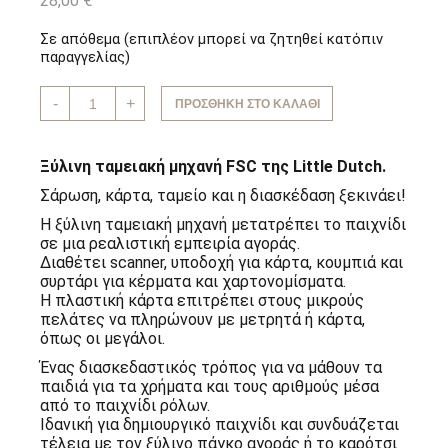
28,00
€
Σε απόθεμα (επιπλέον μπορεί να ζητηθεί κατόπιν
παραγγελίας)
Ξύλινη
-
+
ΠΡΟΣΘΉΚΗ ΣΤΟ ΚΑΛΆΘΙ
ταμειακή
μηχανή
FSC
Little
Ξύλινη ταμειακή μηχανή FSC της Little Dutch.
Dutch
ποσότητα
Σάρωση, κάρτα, ταμείο και η διασκέδαση ξεκινάει!
Η ξύλινη ταμειακή μηχανή μετατρέπει το παιχνίδι
σε μια ρεαλιστική εμπειρία αγοράς.
Διαθέτει scanner, υποδοχή για κάρτα, κουμπιά και
συρτάρι για κέρματα και χαρτονομίσματα.
Η πλαστική κάρτα επιτρέπει στους μικρούς
πελάτες να πληρώνουν με μετρητά ή κάρτα,
όπως οι μεγάλοι.
Ένας διασκεδαστικός τρόπος για να μάθουν τα
παιδιά για τα χρήματα και τους αριθμούς μέσα
από το παιχνίδι ρόλων.
Ιδανική για δημιουργικό παιχνίδι και συνδυάζεται
τέλεια με τον ξύλινο πάγκο αγοράς ή το καρότσι