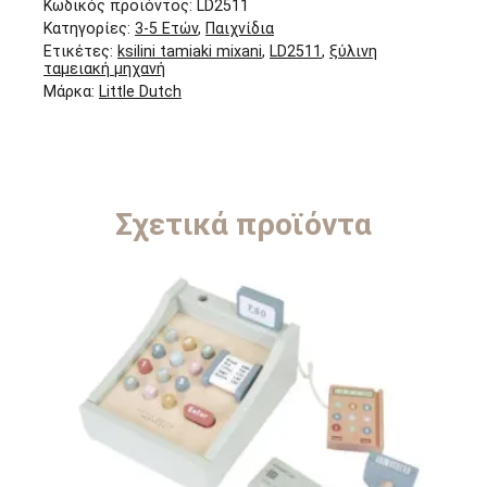
Κωδικός προϊόντος:
LD2511
Κατηγορίες:
3-5 Ετών
,
Παιχνίδια
Ετικέτες:
ksilini tamiaki mixani
,
LD2511
,
ξύλινη
ταμειακή μηχανή
Μάρκα:
Little Dutch
Σχετικά προϊόντα