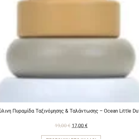
ύλινη Πυραμίδα Ταξινόμησης & Ταλάντωσης – Ocean Little Du
Original
Η
19,00
€
17,00
€
price
τρέχουσα
was:
τιμή