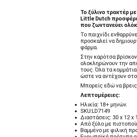
Το ξύλινο τρακτέρ με
Little Dutch προσφέρ
που ζωντανεύει ολόκ
Το παιχνίδι ενθαρρύνε
προσκαλεί να δημιουρ
φάρμα.
Στην καρότσα βρίσκον
ολοκληρώνουν την απ
τους. Όλα τα κομμάτια
ώστε να αντέχουν στο 
Μπορείς εδώ να βρεις
Λεπτομέρειες:
Ηλικία: 18+ μηνών.
SKU:LD7149
Διαστάσεις: 30 x 12 x 1
Από ξύλο με πιστοποί
Βαμμένο με φιλική προ
Ευρωπαϊκά πρότυπα ασ