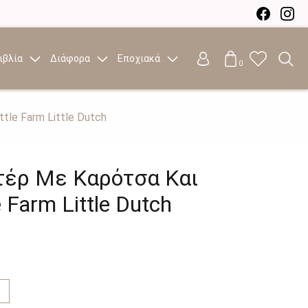
ιβλία
Διάφορα
Εποχιακά
0
tle Farm Little Dutch
τέρ Με Καρότσα Και
 Farm Little Dutch