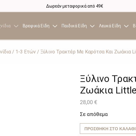
Δωρεάν μεταφορικά από 49€
νίδια
Βρεφικά Είδη
Παιδικά Είδη
Λευκά Είδη
Β
νίδια
/
1-3 Ετών
/ Ξύλινο Τρακτέρ Με Καρότσα Και Ζωάκια Lit
Ξύλινο Τρακ
Ζωάκια Little
28,00
€
Σε απόθεμα
ΠΡΟΣΘΉΚΗ ΣΤΟ ΚΑΛΆΘΙ