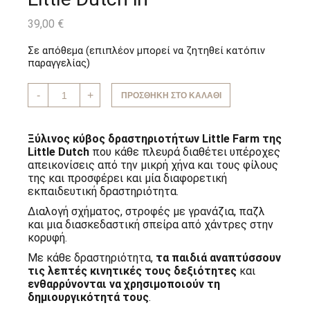
39,00
€
Σε απόθεμα (επιπλέον μπορεί να ζητηθεί κατόπιν
παραγγελίας)
Ξύλινος
-
+
ΠΡΟΣΘΉΚΗ ΣΤΟ ΚΑΛΆΘΙ
Κύβος
Δραστηριοτήτων
Little
Farm
Ξύλινος κύβος δραστηριοτήτων Little Farm της
Little
Little Dutch
που κάθε πλευρά διαθέτει υπέροχες
Dutch
απεικονίσεις από την μικρή χήνα και τους φίλους
in
ποσότητα
της και προσφέρει και μία διαφορετική
εκπαιδευτική δραστηριότητα.
Διαλογή σχήματος, στροφές με γρανάζια, παζλ
και μια διασκεδαστική σπείρα από χάντρες στην
κορυφή.
Με κάθε δραστηριότητα,
τα παιδιά αναπτύσσουν
τις λεπτές κινητικές τους δεξιότητες
και
ενθαρρύνονται να χρησιμοποιούν τη
δημιουργικότητά τους
.