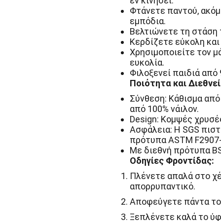
εν κινήσει.
Φτάνετε
παντού, ακόμ
εμπόδια.
Βελτιώνετε
τη στάση 
Κερδίζετε
εύκολη και
Χρησιμοποιείτε
τον μ
ευκολία.
Φιλοξενεί
παιδιά από 
Ποιότητα και Διεθνε
Σύνθεση: Κάθισμα από
από 100% νάιλον.
Design: Κομψές χρυσέ
Ασφάλεια: Η SGS πιστ
πρότυπα ASTM F2907-
Με διεθνή πρότυπα BS
Οδηγίες Φροντίδας:
Πλένετε
απαλά στο χέρ
απορρυπαντικό.
Αποφεύγετε
πάντα το
Ξεπλένετε
καλά το ύφ