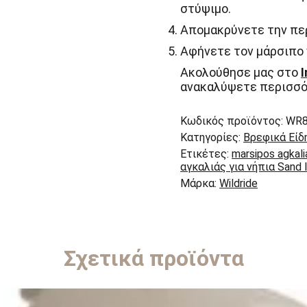
στύψιμο.
Απομακρύνετε
την πε
Αφήνετε
τον μάρσιπο 
Ακολούθησε μας στο
ανακαλύψετε περισσό
Κωδικός προϊόντος:
WR8
Κατηγορίες:
Βρεφικά Είδ
Ετικέτες:
marsipos agkali
αγκαλιάς για νήπια Sand 
Μάρκα:
Wildride
Σχετικά προϊόντα