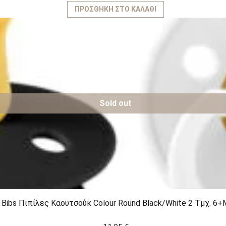
ΠΡΟΣΘΉΚΗ ΣΤΟ ΚΑΛΆΘΙ
Sold out
Bibs Πιπίλες Καουτσούκ Colour Round Black/White 2 Τμχ. 6+