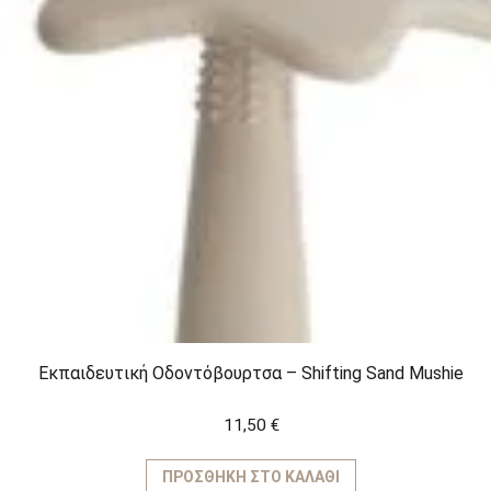
Εκπαιδευτική Οδοντόβουρτσα – Shifting Sand Mushie
11,50
€
ΠΡΟΣΘΉΚΗ ΣΤΟ ΚΑΛΆΘΙ