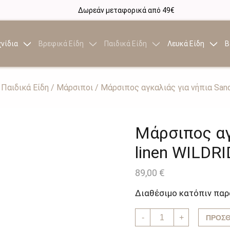
Δωρεάν μεταφορικά από 49€
νίδια
Βρεφικά Είδη
Παιδικά Είδη
Λευκά Είδη
Β
/
Παιδικά Είδη
/
Μάρσιποι
/ Μάρσιπος αγκαλιάς για νήπια Sand
Μάρσιπος αγ
linen WILDR
89,00
€
Διαθέσιμο κατόπιν παρ
Μάρσιπος
-
+
ΠΡΟΣΘ
αγκαλιάς