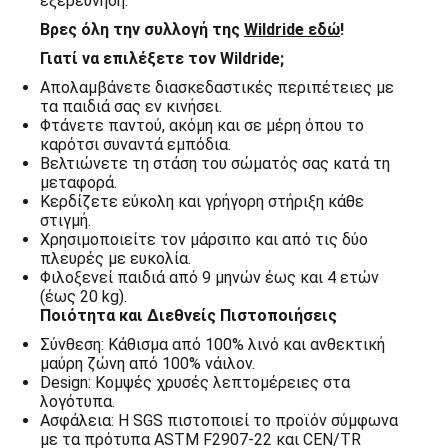
εξερεύνηση.
Βρες όλη την συλλογή της
Wildride εδώ
!
Γιατί να επιλέξετε τον Wildride;
Απολαμβάνετε
διασκεδαστικές περιπέτειες με
τα παιδιά σας εν κινήσει.
Φτάνετε
παντού, ακόμη και σε μέρη όπου το
καρότσι συναντά εμπόδια.
Βελτιώνετε
τη στάση του σώματός σας κατά τη
μεταφορά.
Κερδίζετε
εύκολη και γρήγορη στήριξη κάθε
στιγμή.
Χρησιμοποιείτε
τον μάρσιπο και από τις δύο
πλευρές με ευκολία.
Φιλοξενεί
παιδιά από 9 μηνών έως και 4 ετών
(έως 20 kg).
Ποιότητα και Διεθνείς Πιστοποιήσεις
Σύνθεση: Κάθισμα από 100% λινό και ανθεκτική
μαύρη ζώνη από 100% νάιλον.
Design: Κομψές χρυσές λεπτομέρειες στα
λογότυπα.
Ασφάλεια: Η SGS πιστοποιεί το προϊόν σύμφωνα
με τα πρότυπα ASTM F2907-22 και CEN/TR