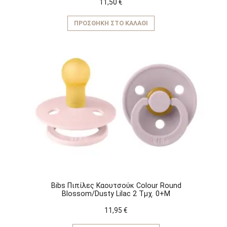
11,50
€
ΠΡΟΣΘΉΚΗ ΣΤΟ ΚΑΛΆΘΙ
Bibs Πιπίλες Καουτσούκ Colour Round
Blossom/Dusty Lilac 2 Τμχ. 0+M
11,95
€