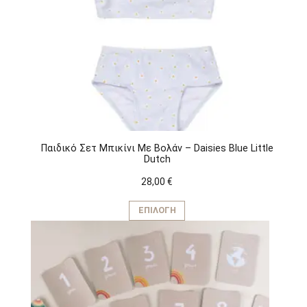
Παιδικό Σετ Μπικίνι Με Βολάν – Daisies Blue Little
Dutch
28,00
€
Αυτό
το
ΕΠΙΛΟΓΉ
προϊόν
έχει
πολλαπλές
παραλλαγές.
Οι
επιλογές
μπορούν