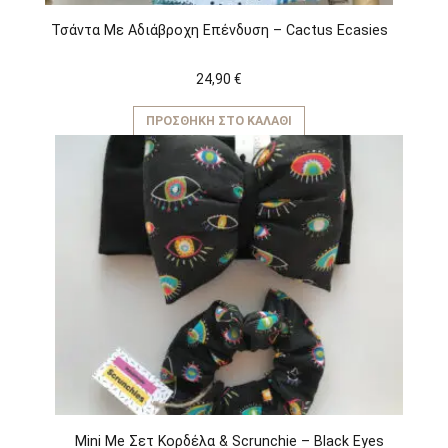
Τσάντα Με Αδιάβροχη Επένδυση – Cactus Ecasies
24,90
€
ΠΡΟΣΘΉΚΗ ΣΤΟ ΚΑΛΆΘΙ
Mini Me Σετ Κορδέλα & Scrunchie – Black Eyes