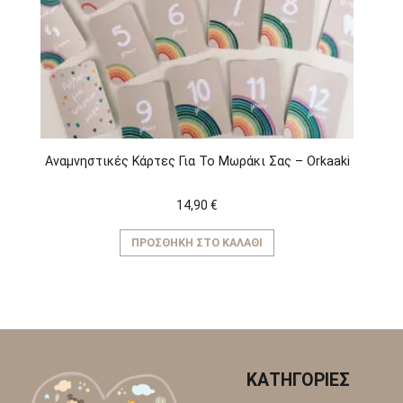
να
επιλεγούν
στη
σελίδα
του
προϊόντος
Αναμνηστικές Κάρτες Για Το Μωράκι Σας – Orkaaki
14,90
€
ΠΡΟΣΘΉΚΗ ΣΤΟ ΚΑΛΆΘΙ
ΚΑΤΗΓΟΡΙΕΣ