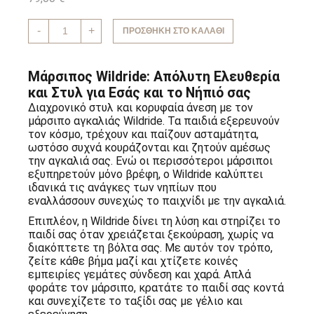
Μάρσιπος
-
+
ΠΡΟΣΘΉΚΗ ΣΤΟ ΚΑΛΆΘΙ
αγκαλιάς
για
νήπια
Lemon
Μάρσιπος Wildride: Απόλυτη Ελευθερία
WILDRIDE
ποσότητα
και Στυλ για Εσάς και το Νήπιό σας
Διαχρονικό στυλ και κορυφαία άνεση με τον
μάρσιπο αγκαλιάς Wildride. Τα παιδιά εξερευνούν
τον κόσμο, τρέχουν και παίζουν ασταμάτητα,
ωστόσο
συχνά κουράζονται και ζητούν αμέσως
την αγκαλιά σας. Ενώ οι περισσότεροι μάρσιποι
εξυπηρετούν μόνο βρέφη, ο Wildride καλύπτει
ιδανικά τις ανάγκες των νηπίων που
εναλλάσσουν συνεχώς το παιχνίδι με την αγκαλιά.
Επιπλέον
, η Wildride δίνει τη λύση και στηρίζει το
παιδί σας όταν χρειάζεται ξεκούραση, χωρίς να
διακόπτετε τη βόλτα σας. Με αυτόν τον τρόπο,
ζείτε κάθε βήμα μαζί και χτίζετε κοινές
εμπειρίες γεμάτες σύνδεση και χαρά. Απλά
φοράτε τον μάρσιπο, κρατάτε το παιδί σας κοντά
και συνεχίζετε το ταξίδι σας με γέλιο και