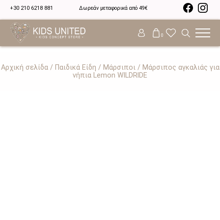
+30 210 6218 881
Δωρεάν μεταφορικά από 49€
0
Αρχική σελίδα
/
Παιδικά Είδη
/
Μάρσιποι
/ Μάρσιπος αγκαλιάς για
νήπια Lemon WILDRIDE