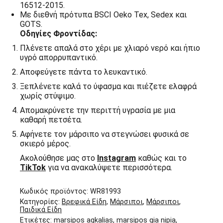
16512-2015.
Με διεθνή πρότυπα BSCI Oeko Tex, Sedex και
GOTS.
Οδηγίες Φροντίδας:
Πλένετε
απαλά στο χέρι με χλιαρό νερό και ήπιο
υγρό απορρυπαντικό.
Αποφεύγετε
πάντα το λευκαντικό.
Ξεπλένετε
καλά το ύφασμα και πιέζετε ελαφρά
χωρίς στύψιμο.
Απομακρύνετε
την περιττή υγρασία με μια
καθαρή πετσέτα.
Αφήνετε
τον μάρσιπο να στεγνώσει φυσικά σε
σκιερό μέρος.
Ακολούθησε μας στο
Instagram
καθώς και το
TikTok
για να ανακαλύψετε περισσότερα.
Κωδικός προϊόντος:
WR81993
Κατηγορίες:
Βρεφικά Είδη
,
Μάρσιποι
,
Μάρσιποι
,
Παιδικά Είδη
Ετικέτες:
marsipos agkalias
,
marsipos gia nipia
,