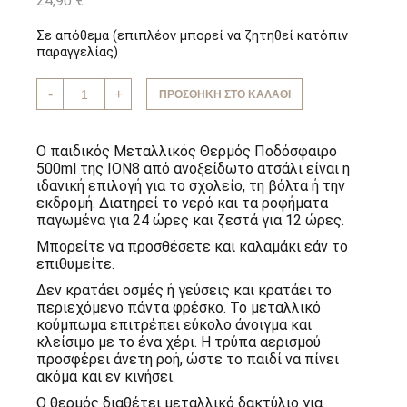
24,90
€
Σε απόθεμα (επιπλέον μπορεί να ζητηθεί κατόπιν
παραγγελίας)
Μεταλλικός
-
+
ΠΡΟΣΘΉΚΗ ΣΤΟ ΚΑΛΆΘΙ
Θερμός
Ποδόσφαιρο
500ml
Ion8
Ο παιδικός Μεταλλικός Θερμός Ποδόσφαιρο
ποσότητα
500ml της ION8 από ανοξείδωτο ατσάλι είναι η
ιδανική επιλογή για το σχολείο, τη βόλτα ή την
εκδρομή. Διατηρεί το νερό και τα ροφήματα
παγωμένα για 24 ώρες και ζεστά για 12 ώρες.
Μπορείτε να προσθέσετε και καλαμάκι εάν το
επιθυμείτε.
Δεν κρατάει οσμές ή γεύσεις και κρατάει το
περιεχόμενο πάντα φρέσκο. Το μεταλλικό
κούμπωμα επιτρέπει εύκολο άνοιγμα και
κλείσιμο με το ένα χέρι. Η τρύπα αερισμού
προσφέρει άνετη ροή, ώστε το παιδί να πίνει
ακόμα και εν κινήσει.
Ο θερμός διαθέτει μεταλλικό δακτύλιο για