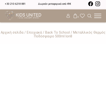
+30 210 6218 881
Δωρεάν μεταφορικά από 49€
0
Αρχική σελίδα
/
Εποχιακά
/
Back To School
/ Μεταλλικός Θερμός
Ποδόσφαιρο 500ml Ion8