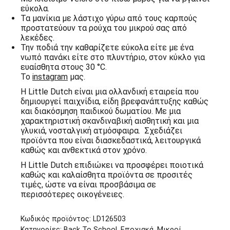
εύκολα.
Τα μανίκια με λάστιχο γύρω από τους καρπούς
προστατεύουν τα ρούχα του μικρού σας από
λεκέδες.
Την ποδιά την καθαρίζετε εύκολα είτε με ένα
νωπό πανάκι είτε στο πλυντήριο, στον κύκλο για
ευαίσθητα στους 30 °C.
Το
instagram
μας.
Η Little Dutch είναι μια ολλανδική εταιρεία που
δημιουργεί παιχνίδια, είδη βρεφανάπτυξης καθώς
και διακόσμηση παιδικού δωματίου. Με μια
χαρακτηριστική σκανδιναβική αισθητική και μια
γλυκιά, νοσταλγική ατμόσφαιρα. Σχεδιάζει
προϊόντα που είναι διασκεδαστικά, λειτουργικά
καθώς και ανθεκτικά στον χρόνο.
Η Little Dutch επιδιώκει να προσφέρει ποιοτικά
καθώς και καλαίσθητα προϊόντα σε προσιτές
τιμές, ώστε να είναι προσβάσιμα σε
περισσότερες οικογένειες.
Κωδικός προϊόντος:
LD126503
Κατηγορίες:
Back To School
,
Εποχιακά
,
Μικροί