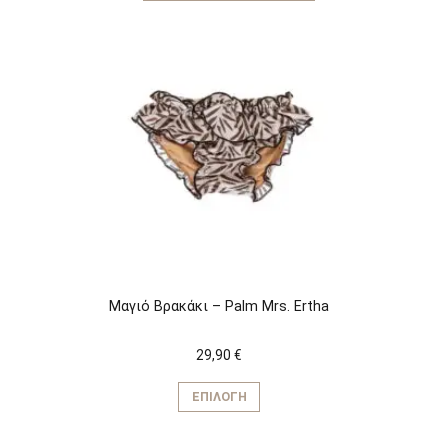
Μαγιό Βρακάκι – Palm Mrs. Ertha
29,90
€
Αυτό
το
ΕΠΙΛΟΓΉ
προϊόν
έχει