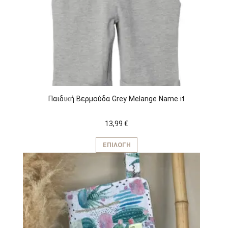
Παιδική Βερμούδα Grey Melange Name it
13,99
€
Αυτό
το
ΕΠΙΛΟΓΉ
προϊόν
έχει
πολλαπλές
παραλλαγές.
Οι
επιλογές
μπορούν
να