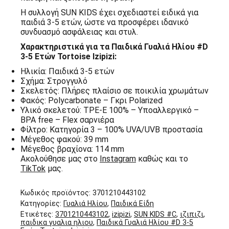
Η συλλογή SUN KIDS έχει σχεδιαστεί ειδικά για
παιδιά 3-5 ετών, ώστε να προσφέρει ιδανικό
συνδυασμό ασφάλειας και στυλ.
Χαρακτηριστικά για τα Παιδικά Γυαλιά Ηλίου #D
3-5 Ετών Tortoise Izipizi:
Ηλικία: Παιδικά 3-5 ετών
Σχήμα: Στρογγυλό
Σκελετός: Πλήρες πλαίσιο σε ποικιλία χρωμάτων
Φακός: Polycarbonate – Γκρι Polarized
Υλικό σκελετού: TPE-E 100% – Υποαλλεργικό –
BPA free – Flex σαρνιέρα
Φίλτρο: Κατηγορία 3 – 100% UVA/UVB προστασία
Μέγεθος φακού: 39 mm
Μέγεθος βραχίονα: 114 mm
Ακολούθησε μας στο
Instagram
καθώς και το
TikTok
μας.
Κωδικός προϊόντος:
3701210443102
Κατηγορίες:
Γυαλιά Ηλίου
,
Παιδικά Είδη
Ετικέτες:
3701210443102
,
izipizi
,
SUN KIDS #C
,
ιζιπιζι
,
παιδικα γυαλια ηλιου
,
Παιδικά Γυαλιά Ηλίου #D 3-5