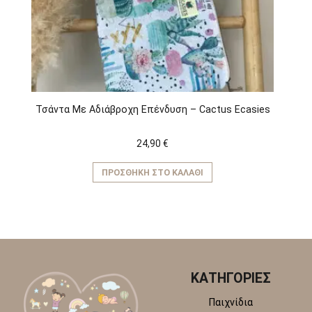
επιλεγούν
στη
σελίδα
του
προϊόντος
Τσάντα Με Αδιάβροχη Επένδυση – Cactus Ecasies
24,90
€
ΠΡΟΣΘΉΚΗ ΣΤΟ ΚΑΛΆΘΙ
ΚΑΤΗΓΟΡΙΕΣ
Παιχνίδια