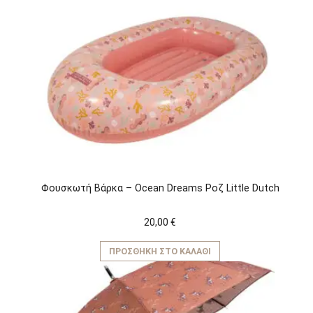
πολλαπλές
παραλλαγές.
Οι
επιλογές
μπορούν
να
επιλεγούν
στη
σελίδα
του
προϊόντος
Φουσκωτή Βάρκα – Ocean Dreams Ροζ Little Dutch
20,00
€
ΠΡΟΣΘΉΚΗ ΣΤΟ ΚΑΛΆΘΙ