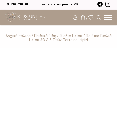
+30 210 6218 881
Δωρεάν μεταφορικά από 49€
0
Αρχική σελίδα
/
Παιδικά Είδη
/
Γυαλιά Ηλίου
/ Παιδικά Γυαλιά
Ηλίου #D 3-5 Ετών Tortoise Izipizi