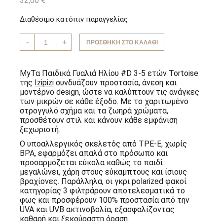
32,00
€
Διαθέσιμο κατόπιν παραγγελίας
Παιδικά
-
+
ΠΡΟΣΘΉΚΗ ΣΤΟ ΚΑΛΆΘΙ
Γυαλιά
Ηλίου
#D
3-
MyΤα Παιδικά Γυαλιά Ηλίου #D 3-5 ετών Tortoise
5
της
Izipizi
συνδυάζουν προστασία, άνεση και
Ετών
μοντέρνο design, ώστε να καλύπτουν τις ανάγκες
Tortoise
Izipizi
των μικρών σε κάθε έξοδο. Με το χαριτωμένο
ποσότητα
στρογγυλό σχήμα και τα ζωηρά χρώματα,
προσθέτουν στιλ και κάνουν κάθε εμφάνιση
ξεχωριστή.
Ο υποαλλεργικός σκελετός από TPE-E, χωρίς
BPA, εφαρμόζει απαλά στο πρόσωπο και
προσαρμόζεται εύκολα καθώς το παιδί
μεγαλώνει, χάρη στους εύκαμπτους και ίσιους
βραχίονες. Παράλληλα, οι γκρι polarized φακοί
κατηγορίας 3 φιλτράρουν αποτελεσματικά το
φως και προσφέρουν 100% προστασία από την
UVA και UVB ακτινοβολία, εξασφαλίζοντας
καθαρή και ξεκούραστη όραση.