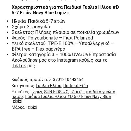
Χαρακτηριστικά για τα Παιδικά Γυαλιά Ηλίου #D
5-7 Ετών Navy Blue Izipizi:
Ηλικία: Παιδικά 5-7 ετών
Σχήμα: Στρογγυλό
Σκελετός: Πλήρες πλαίσιο σε ποικιλία χρωμάτων
Φακός: Polycarbonate – Γκρι Polarized
Υλικό σκελετού: TPE-E 100% – Υποαλλεργικό –
BPA free – Flex σαρνιέρα
Φίλτρο: Κατηγορία 3 – 100% UVA/UVB προστασία
Ακολούθησε μας στο
Instagram
καθώς και το
TikTok
μας.
Κωδικός προϊόντος:
3701210443454
Κατηγορίες:
Γυαλιά Ηλίου
,
Παιδικά Είδη
Ετικέτες:
izipizi
,
SUN KIDS #C
,
ιζιπιζι
,
παιδικα γυαλια
ηλιου
,
Παιδικά Γυαλιά Ηλίου #D 5-7 Ετών Navy Blue
Izipizi
Μάρκα:
Izipizi