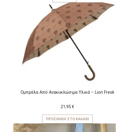
προϊόν
έχει
πολλαπλές
παραλλαγές.
Οι
επιλογές
μπορούν
να
επιλεγούν
στη
σελίδα
του
προϊόντος
Ομπρέλα Από Ανακυκλώσιμα Υλικά – Lion Fresk
21,95
€
ΠΡΟΣΘΉΚΗ ΣΤΟ ΚΑΛΆΘΙ