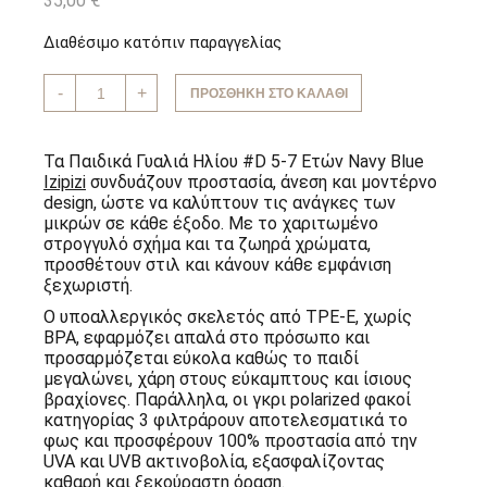
35,00
€
Διαθέσιμο κατόπιν παραγγελίας
Παιδικά
-
+
ΠΡΟΣΘΉΚΗ ΣΤΟ ΚΑΛΆΘΙ
Γυαλιά
Ηλίου
#D
5-
Τα Παιδικά Γυαλιά Ηλίου #D 5-7 Ετών Navy Blue
7
Izipizi
συνδυάζουν προστασία, άνεση και μοντέρνο
Ετών
design, ώστε να καλύπτουν τις ανάγκες των
Navy
Blue
μικρών σε κάθε έξοδο. Με το χαριτωμένο
Izipizi
στρογγυλό σχήμα και τα ζωηρά χρώματα,
ποσότητα
προσθέτουν στιλ και κάνουν κάθε εμφάνιση
ξεχωριστή.
Ο υποαλλεργικός σκελετός από TPE-E, χωρίς
BPA, εφαρμόζει απαλά στο πρόσωπο και
προσαρμόζεται εύκολα καθώς το παιδί
μεγαλώνει, χάρη στους εύκαμπτους και ίσιους
βραχίονες. Παράλληλα, οι γκρι polarized φακοί
κατηγορίας 3 φιλτράρουν αποτελεσματικά το
φως και προσφέρουν 100% προστασία από την
UVA και UVB ακτινοβολία, εξασφαλίζοντας
καθαρή και ξεκούραστη όραση.