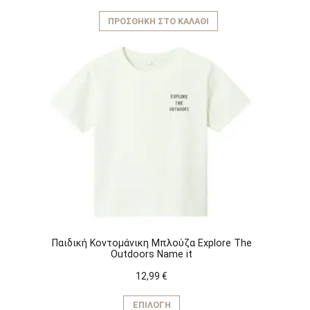
ΠΡΟΣΘΉΚΗ ΣΤΟ ΚΑΛΆΘΙ
Παιδική Κοντομάνικη Μπλούζα Explore The
Outdoors Name it
12,99
€
Αυτό
το
ΕΠΙΛΟΓΉ