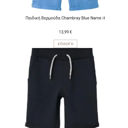
Παιδική Βερμούδα Chambray Blue Name it
13,99
€
Αυτό
το
ΕΠΙΛΟΓΉ
προϊόν
έχει
πολλαπλές
παραλλαγές.
Οι
επιλογές
μπορούν
να
επιλεγούν
στη
σελίδα
του
προϊόντος