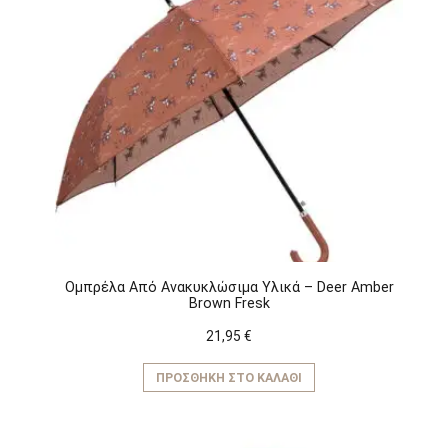
έχει
πολλαπλές
παραλλαγές.
Οι
επιλογές
μπορούν
να
επιλεγούν
στη
σελίδα
του
προϊόντος
Ομπρέλα Aπό Aνακυκλώσιμα Yλικά – Deer Amber
Brown Fresk
21,95
€
ΠΡΟΣΘΉΚΗ ΣΤΟ ΚΑΛΆΘΙ