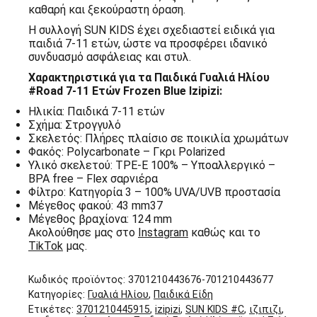
καθαρή και ξεκούραστη όραση.
Η συλλογή SUN KIDS έχει σχεδιαστεί ειδικά για
παιδιά 7-11 ετών, ώστε να προσφέρει ιδανικό
συνδυασμό ασφάλειας και στυλ.
Χαρακτηριστικά για τα Παιδικά Γυαλιά Ηλίου
#Road 7-11 Ετών Frozen Blue Izipizi:
Ηλικία: Παιδικά 7-11 ετών
Σχήμα: Στρογγυλό
Σκελετός: Πλήρες πλαίσιο σε ποικιλία χρωμάτων
Φακός: Polycarbonate – Γκρι Polarized
Υλικό σκελετού: TPE-E 100% – Υποαλλεργικό –
BPA free – Flex σαρνιέρα
Φίλτρο: Κατηγορία 3 – 100% UVA/UVB προστασία
Μέγεθος φακού: 43 mm37
Μέγεθος βραχίονα: 124 mm
Ακολούθησε μας στο
Instagram
καθώς και το
TikTok
μας.
Κωδικός προϊόντος:
3701210443676-701210443677
Κατηγορίες:
Γυαλιά Ηλίου
,
Παιδικά Είδη
Ετικέτες:
3701210445915
,
izipizi
,
SUN KIDS #C
,
ιζιπιζι
,