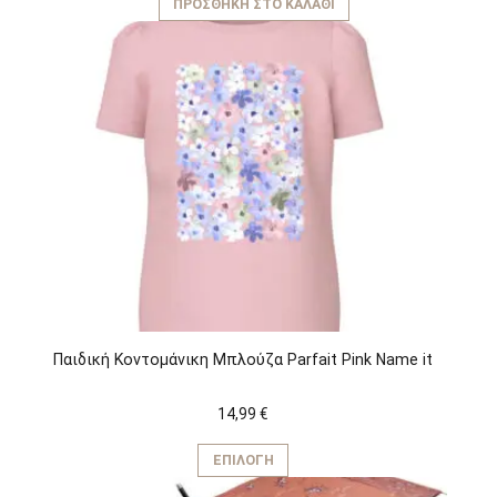
ΠΡΟΣΘΉΚΗ ΣΤΟ ΚΑΛΆΘΙ
Παιδική Κοντομάνικη Μπλούζα Parfait Pink Name it
14,99
€
Αυτό
το
ΕΠΙΛΟΓΉ
προϊόν