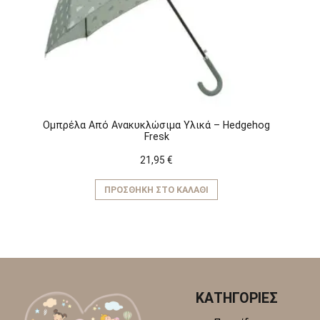
να
επιλεγούν
στη
σελίδα
του
προϊόντος
Ομπρέλα Από Ανακυκλώσιμα Υλικά – Hedgehog
Fresk
21,95
€
ΠΡΟΣΘΉΚΗ ΣΤΟ ΚΑΛΆΘΙ
ΚΑΤΗΓΟΡΙΕΣ