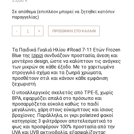
35,00
€
Σε απόθεμα (επιπλέον μπορεί να ζητηθεί κατόπιν
παραγγελίας)
Παιδικά
-
+
ΠΡΟΣΘΉΚΗ ΣΤΟ ΚΑΛΆΘΙ
Γυαλιά
Ηλίου
#Road
7-
Τα Παιδικά Γυαλιά Ηλίου #Road 7-11 Ετών Frozen
11
Blue της
Izipizi
συνδυάζουν προστασία, άνεση και
Ετών
μοντέρνο design, ώστε να καλύπτουν τις ανάγκες
Frozen
Blue
των μικρών σε κάθε έξοδο. Με το χαριτωμένο
Izipizi
στρογγυλό σχήμα και τα ζωηρά χρώματα,
ποσότητα
προσθέτουν στιλ και κάνουν κάθε εμφάνιση
ξεχωριστή.
Ο υποαλλεργικός σκελετός από TPE-E, χωρίς
BPA, εφαρμόζει απαλά στο πρόσωπο και
προσαρμόζεται εύκολα καθώς το παιδί
μεγαλώνει, χάρη στους εύκαμπτους και ίσιους
βραχίονες. Παράλληλα, οι γκρι polarized φακοί
κατηγορίας 3 φιλτράρουν αποτελεσματικά το
φως και προσφέρουν 100% προστασία από την
UVA και UVB ακτινοβολία, εξασφαλίζοντας