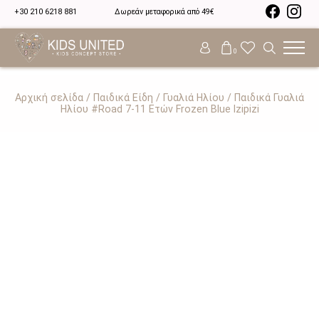
+30 210 6218 881
Δωρεάν μεταφορικά από 49€
0
Αρχική σελίδα
/
Παιδικά Είδη
/
Γυαλιά Ηλίου
/ Παιδικά Γυαλιά
Ηλίου #Road 7-11 Ετών Frozen Blue Izipizi