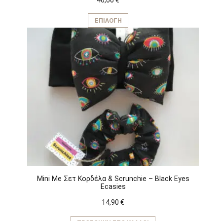
Αυτό
το
ΕΠΙΛΟΓΉ
προϊόν
έχει
πολλαπλές
παραλλαγές.
Οι
επιλογές
μπορούν
να
επιλεγούν
στη
σελίδα
του
προϊόντος
Mini Me Σετ Κορδέλα & Scrunchie – Black Eyes
Ecasies
14,90
€