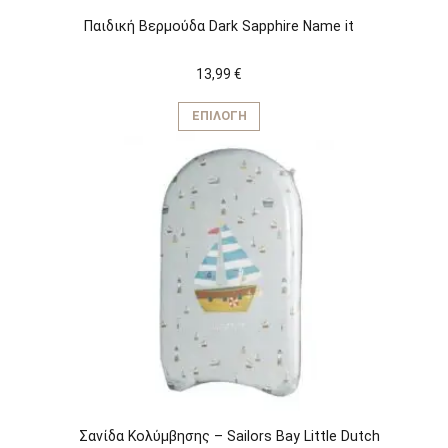
Παιδική Βερμούδα Dark Sapphire Name it
13,99
€
Αυτό
το
ΕΠΙΛΟΓΉ
προϊόν
έχει
πολλαπλές
παραλλαγές.
Οι
επιλογές
μπορούν
να
επιλεγούν
στη
σελίδα
του
προϊόντος
Σανίδα Κολύμβησης – Sailors Bay Little Dutch