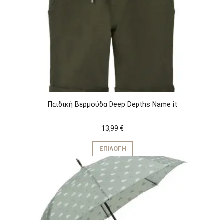
Παιδική Βερμούδα Deep Depths Name it
13,99
€
Αυτό
το
ΕΠΙΛΟΓΉ
προϊόν
έχει
πολλαπλές
παραλλαγές.
Οι
επιλογές
μπορούν