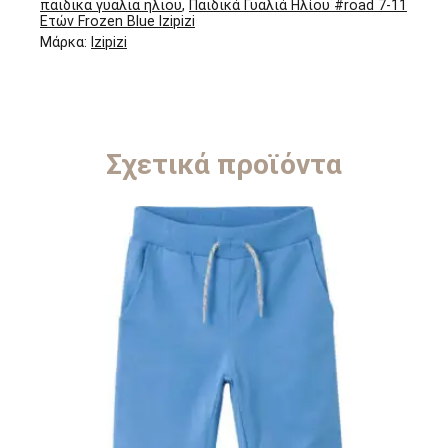
παιδικα γυαλια ηλιου
,
Παιδικά Γυαλιά Ηλίου #road 7-11
Ετών Frozen Blue Izipizi
Μάρκα:
Izipizi
Σχετικά προϊόντα