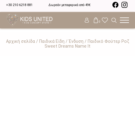
+30 210 6218 881
Δωρεάν μεταφορικά από 49€
0
Αρχική σελίδα
/
Παιδικά Είδη
/
Ένδυση
/ Παιδικό Φούτερ Ροζ
Sweet Dreams Name It