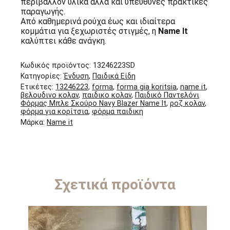
περιβάλλον υλικά αλλά και υπεύθυνες πρακτικές
παραγωγής.
Από καθημερινά ρούχα έως και ιδιαίτερα
κομμάτια για ξεχωριστές στιγμές, η
Name It
καλύπτει κάθε ανάγκη.
Κωδικός προϊόντος:
13246223SD
Κατηγορίες:
Ένδυση
,
Παιδικά Είδη
Ετικέτες:
13246223
,
forma
,
forma gia koritsia
,
name it
,
βελουδινο κολαν
,
παιδικο κολαν
,
Παιδικό Παντελόνι
Φόρμας Μπλε Σκούρο Navy Blazer Name It
,
ροζ κολαν
,
φόρμα για κορίτσια
,
φόρμα παιδικη
Μάρκα:
Name it
Σχετικά προϊόντα