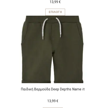
13,99
€
Αυτό
το
ΕΠΙΛΟΓΉ
προϊόν
έχει
πολλαπλές
παραλλαγές.
Οι
επιλογές
μπορούν
να
επιλεγούν
στη
σελίδα
του
προϊόντος
Παιδική Βερμούδα Deep Depths Name it
13,99
€
Αυτό