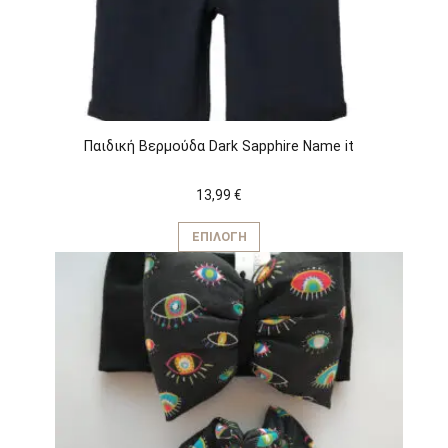
Παιδική Βερμούδα Dark Sapphire Name it
13,99
€
Αυτό
το
ΕΠΙΛΟΓΉ
προϊόν
έχει
πολλαπλές
παραλλαγές.
Οι
επιλογές
μπορούν
να
επιλεγούν
στη
σελίδα