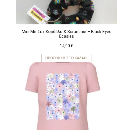
του
προϊόντος
Mini Me Σετ Κορδέλα & Scrunchie – Black Eyes
Ecasies
14,90
€
ΠΡΟΣΘΉΚΗ ΣΤΟ ΚΑΛΆΘΙ