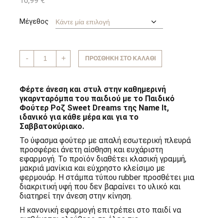
16,99
€
Μέγεθος
Παιδικό
-
+
ΠΡΟΣΘΉΚΗ ΣΤΟ ΚΑΛΆΘΙ
Φούτερ
Ροζ
Sweet
Dreams
Φέρτε άνεση και στυλ στην καθημερινή
Name
γκαρνταρόμπα του παιδιού με το Παιδικό
It
Φούτερ Ροζ Sweet Dreams της Name It,
ποσότητα
ιδανικό για κάθε μέρα και για το
Σαββατοκύριακο.
Το ύφασμα φούτερ με απαλή εσωτερική πλευρά
προσφέρει άνετη αίσθηση και ευχάριστη
εφαρμογή. Το προϊόν διαθέτει κλασική γραμμή,
μακριά μανίκια και εύχρηστο κλείσιμο με
φερμουάρ. Η στάμπα τύπου rubber προσθέτει μια
διακριτική υφή που δεν βαραίνει το υλικό και
διατηρεί την άνεση στην κίνηση.
Η κανονική εφαρμογή επιτρέπει στο παιδί να