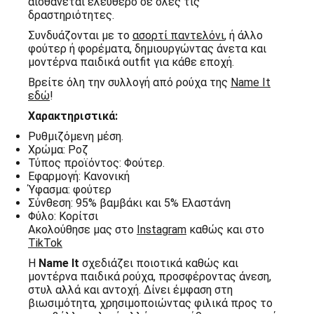
αισθάνεται ελεύθερο σε όλες τις
δραστηριότητες.
Συνδυάζονται με το
ασορτί παντελόνι
, ή άλλο
φούτερ ή φορέματα, δημιουργώντας άνετα και
μοντέρνα παιδικά outfit για κάθε εποχή.
Βρείτε όλη την συλλογή από ρούχα της
Name It
εδώ
!
Χαρακτηριστικά:
Ρυθμιζόμενη μέση.
Χρώμα: Ροζ
Τύπος προϊόντος: Φούτερ.
Εφαρμογή: Κανονική
Ύφασμα: φούτερ
Σύνθεση: 95% βαμβάκι και 5% Ελαστάνη
Φύλο: Κορίτσι
Ακολούθησε μας στο
Instagram
καθώς και στο
TikTok
Η
Name It
σχεδιάζει ποιοτικά καθώς και
μοντέρνα παιδικά ρούχα, προσφέροντας άνεση,
στυλ αλλά και αντοχή. Δίνει έμφαση στη
βιωσιμότητα, χρησιμοποιώντας φιλικά προς το