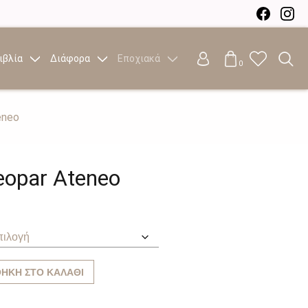
ιβλία
Διάφορα
Εποχιακά
0
eneo
eopar Ateneo
ΉΚΗ ΣΤΟ ΚΑΛΆΘΙ