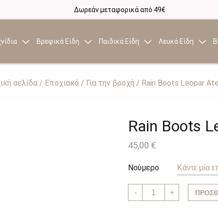
Δωρεάν μεταφορικά από 49€
νίδια
Βρεφικά Είδη
Παιδικά Είδη
Λευκά Είδη
Β
ική σελίδα
/
Εποχιακά
/
Για την βροχή
/ Rain Boots Leopar At
Rain Boots L
45,00
€
Νούμερο
Rain
-
+
ΠΡΟΣΘ
Boots
Leopar
Ateneo