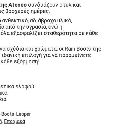
της Ateneo
συνδυάζουν στυλ και
ις βροχερές ημέρες.
ανθεκτικό, αδιάβροχο υλικό,
 από την υγρασία, ενώ η
σόλα εξασφαλίζει σταθερότητα σε κάθε
α σχέδια και χρώματα, οι Rain Boots της
 ιδανική επιλογή για να παραμείνετε
 κάθε εξόρμηση!
ρετικά ελαφρύ.
ικό.
δα.
n-Boots-Leopar
ή
,
Εποχιακά