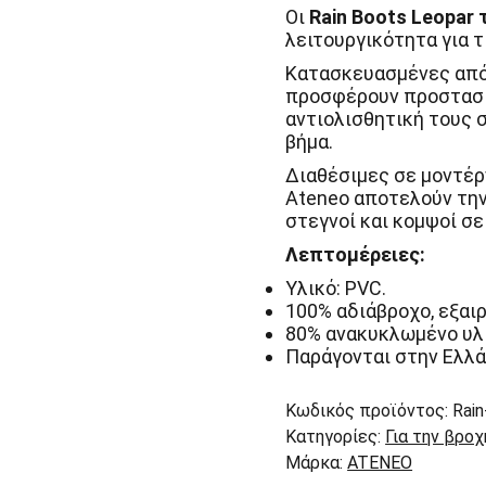
ποσότητα
Οι
Rain Boots Leopar 
λειτουργικότητα για τ
Κατασκευασμένες από 
προσφέρουν προστασία
αντιολισθητική τους 
βήμα.
Διαθέσιμες σε μοντέρν
Ateneo αποτελούν την
στεγνοί και κομψοί σε
Λεπτομέρειες:
Υλικό: PVC.
100% αδιάβροχο, εξαι
80% ανακυκλωμένο υλ
Παράγονται στην Ελλά
Κωδικός προϊόντος:
Rai
Κατηγορίες:
Για την βροχ
Μάρκα:
ATENEO