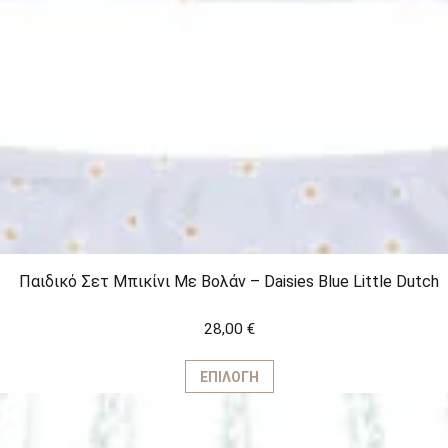
Παιδικό Σετ Μπικίνι Με Βολάν – Daisies Blue Little Dutch
28,00
€
Αυτό
το
ΕΠΙΛΟΓΉ
προϊόν
έχει
πολλαπλές