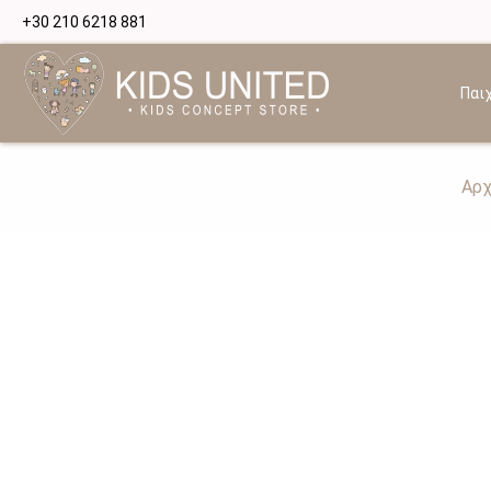
+30 210 6218 881
Παιχ
Αρχ