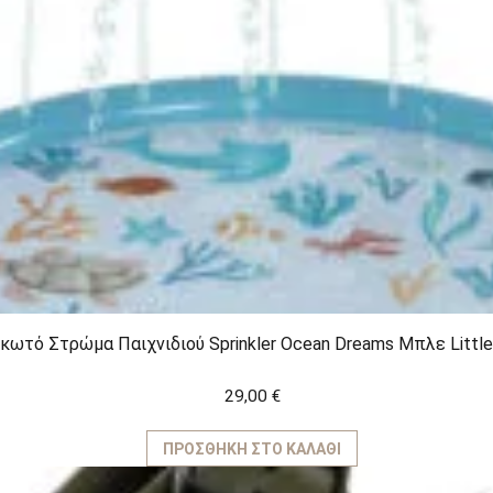
παραλλαγές.
Οι
επιλογές
μπορούν
να
επιλεγούν
στη
σελίδα
του
προϊόντος
κωτό Στρώμα Παιχνιδιού Sprinkler Ocean Dreams Μπλε Little
29,00
€
ΠΡΟΣΘΉΚΗ ΣΤΟ ΚΑΛΆΘΙ