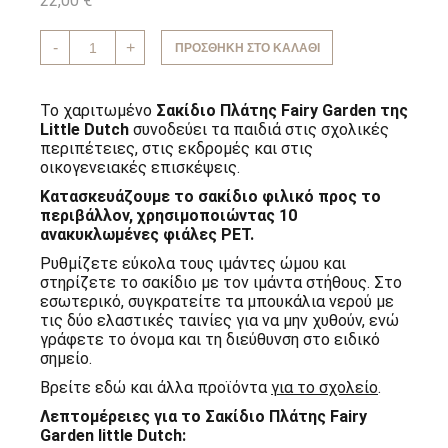
22,00
€
Σακίδιο
-
+
ΠΡΟΣΘΉΚΗ ΣΤΟ ΚΑΛΆΘΙ
Πλάτης
Fairy
Garden
little
Το χαριτωμένο
Σακίδιο Πλάτης Fairy Garden της
Dutch
Little Dutch
συνοδεύει τα παιδιά στις σχολικές
ποσότητα
περιπέτειες, στις εκδρομές και στις
οικογενειακές επισκέψεις.
Κατασκευάζουμε το σακίδιο φιλικό προς το
περιβάλλον, χρησιμοποιώντας 10
ανακυκλωμένες φιάλες PET.
Ρυθμίζετε εύκολα τους ιμάντες ώμου και
στηρίζετε το σακίδιο με τον ιμάντα στήθους. Στο
εσωτερικό, συγκρατείτε τα μπουκάλια νερού με
τις δύο ελαστικές ταινίες για να μην χυθούν, ενώ
γράφετε το όνομα και τη διεύθυνση στο ειδικό
σημείο.
Βρείτε εδώ και άλλα προϊόντα
για το σχολείο
.
Λεπτομέρειες για το Σακίδιο Πλάτης Fairy
Garden little Dutch: