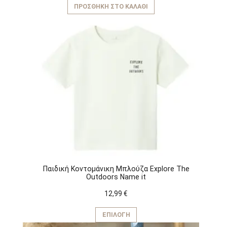
ΠΡΟΣΘΉΚΗ ΣΤΟ ΚΑΛΆΘΙ
Παιδική Κοντομάνικη Μπλούζα Explore The
Outdoors Name it
12,99
€
Αυτό
το
ΕΠΙΛΟΓΉ
προϊόν