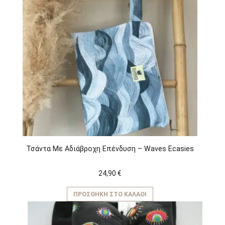
έχει
πολλαπλές
παραλλαγές.
Οι
επιλογές
μπορούν
να
επιλεγούν
στη
σελίδα
του
προϊόντος
Τσάντα Με Αδιάβροχη Επένδυση – Waves Ecasies
24,90
€
ΠΡΟΣΘΉΚΗ ΣΤΟ ΚΑΛΆΘΙ