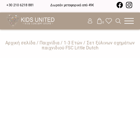
+30 210 6218 881
Δωρεάν μεταφορικά από 49€
0
Αρχική σελίδα
/
Παιχνίδια
/
1-3 Ετών
/ Σετ ξύλινων οχημάτων
παιχνιδιού FSC Little Dutch