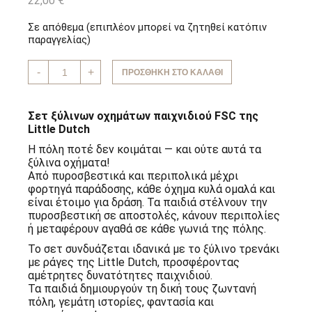
22,00
€
Σε απόθεμα (επιπλέον μπορεί να ζητηθεί κατόπιν
παραγγελίας)
Σετ
-
+
ΠΡΟΣΘΉΚΗ ΣΤΟ ΚΑΛΆΘΙ
ξύλινων
οχημάτων
παιχνιδιού
FSC
Σετ ξύλινων οχημάτων παιχνιδιού FSC της
Little
Little Dutch
Dutch
ποσότητα
Η πόλη ποτέ δεν κοιμάται — και ούτε αυτά τα
ξύλινα οχήματα!
Από πυροσβεστικά και περιπολικά μέχρι
φορτηγά παράδοσης, κάθε όχημα κυλά ομαλά και
είναι έτοιμο για δράση. Τα παιδιά στέλνουν την
πυροσβεστική σε αποστολές, κάνουν περιπολίες
ή μεταφέρουν αγαθά σε κάθε γωνιά της πόλης.
Το σετ συνδυάζεται ιδανικά με το ξύλινο τρενάκι
με ράγες της Little Dutch, προσφέροντας
αμέτρητες δυνατότητες παιχνιδιού.
Τα παιδιά δημιουργούν τη δική τους ζωντανή
πόλη, γεμάτη ιστορίες, φαντασία και