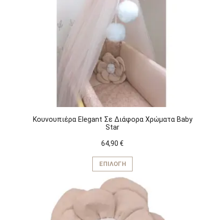
Koυνουπιέρα Elegant Σε Διάφορα Χρώματα Baby
Star
64,90
€
Αυτό
το
ΕΠΙΛΟΓΉ
προϊόν
έχει
πολλαπλές
παραλλαγές.
Οι