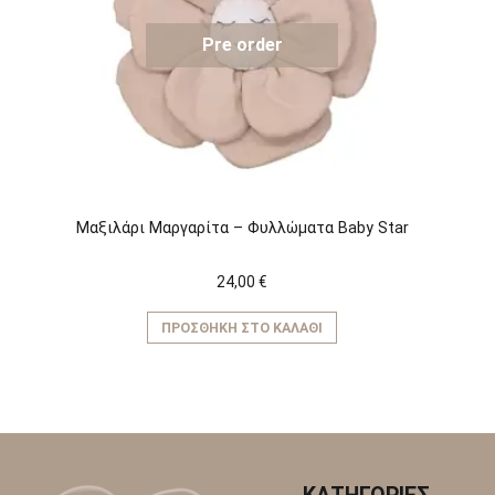
επιλογές
μπορούν
να
Pre order
επιλεγούν
στη
σελίδα
του
προϊόντος
Μαξιλάρι Μαργαρίτα – Φυλλώματα Baby Star
24,00
€
ΠΡΟΣΘΉΚΗ ΣΤΟ ΚΑΛΆΘΙ