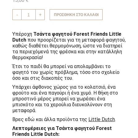
15,00
€
Ισοθερμική
-
+
ΠΡΟΣΘΉΚΗ ΣΤΟ ΚΑΛΆΘΙ
Τσάντα
φαγητού
Forest
Friends
Υπέροχη
Τσάντα φαγητού Forest Friends Little
Little
Dutch
που προορίζεται για τη μεταφορά φαγητού,
Dutch
καθώς διαθέτει θερμομόνωση, ώστε να διατηρεί
ποσότητα
τα περιεχόμενά της φρέσκα και στην κατάλληλη
θερμοκρασία!
Έτσι το παιδί θα μπορεί να απολαμβάνει το
φαγητό του χωρίς πρόβλημα, τόσο στο σχολείο
όσο και στις διακοπές του.
Υπάρχει άφθονος χώρος για το κολατσιό, ένα
φρούτο και ένα παγούρι ή ένα χυμό. Η θήκη στο
μπροστινό μέρος μπορεί να χωρέσει ένα
μπισκότο και τα χερούλια διευκολύνουν στη
μεταφορά.
Βρες εδώ και άλλα προϊόντα της
Little Dutch
.
Λεπτομέρειες για Τσάντα φαγητού Forest
Friends Little Dutch: