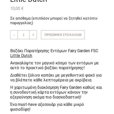
10,00
€
Σε απόθεμα (επιπλέον μπορεί να ζητηθεί κατόπιν
παραγγελίας)
Βαζάκι
-
+
ΠΡΟΣΘΉΚΗ ΣΤΟ ΚΑΛΆΘΙ
Παρατήρησης
Εντόμων
Fairy
Garden
Βαζάκι Παρατήρησης Εντόμων Fairy Garden FSC
FSC
Little Dutch
.
Little
Dutch
Ανακαλύψτε τον μαγικό κόσμο των εντόμων με
ποσότητα
αυτό το πρακτικό βαζάκι παρατήρησης!
Διαθέτει ξύλινο καπάκι με μεγεθυντικό φακό για
να βλέπετε κάθε λεπτομέρεια με ακρίβεια.
Η χαριτωμένη διακόσμηση Fairy Garden καθώς και
η συνοδευτική κάρτα εντόμων κάνουν την
εξερεύνηση ακόμα πιο διασκεδαστική!
Ένα must-have αξεσουάρ για κάθε μικρό
φυσιοδίφη!