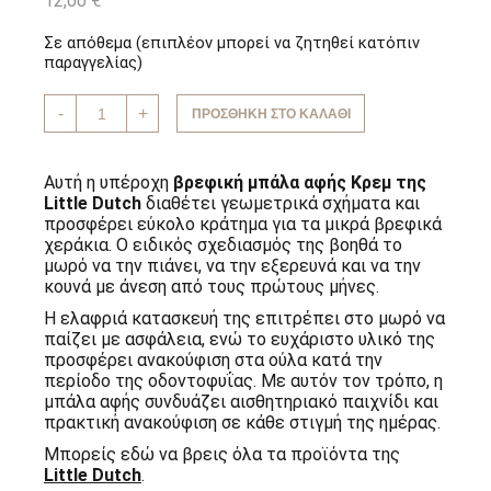
12,00
€
Σε απόθεμα (επιπλέον μπορεί να ζητηθεί κατόπιν
παραγγελίας)
Βρεφική
-
+
ΠΡΟΣΘΉΚΗ ΣΤΟ ΚΑΛΆΘΙ
μπάλα
αφής
Κρεμ
Little
Αυτή η υπέροχη
βρεφική μπάλα αφής Κρεμ της
Dutch
Little Dutch
διαθέτει γεωμετρικά σχήματα και
ποσότητα
προσφέρει εύκολο κράτημα για τα μικρά βρεφικά
χεράκια. Ο ειδικός σχεδιασμός της βοηθά το
μωρό να την πιάνει, να την εξερευνά και να την
κουνά με άνεση από τους πρώτους μήνες.
Η ελαφριά κατασκευή της επιτρέπει στο μωρό να
παίζει με ασφάλεια, ενώ το ευχάριστο υλικό της
προσφέρει ανακούφιση στα ούλα κατά την
περίοδο της οδοντοφυΐας. Με αυτόν τον τρόπο, η
μπάλα αφής συνδυάζει αισθητηριακό παιχνίδι και
πρακτική ανακούφιση σε κάθε στιγμή της ημέρας.
Μπορείς εδώ να βρεις όλα τα προϊόντα της
Little Dutch
.