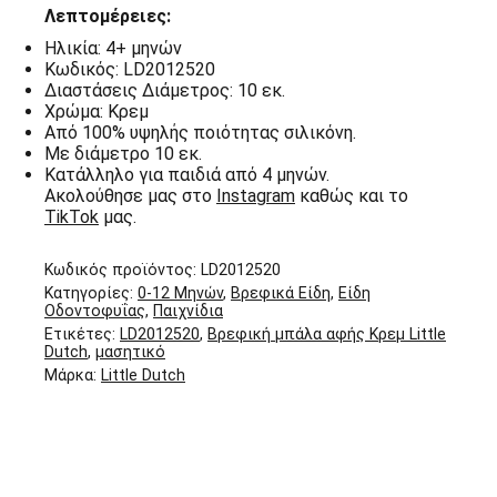
Λεπτομέρειες:
Ηλικία: 4+ μηνών
Κωδικός: LD2012520
Διαστάσεις Διάμετρος: 10 εκ.
Χρώμα: Κρεμ
Από 100% υψηλής ποιότητας σιλικόνη.
Με διάμετρο 10 εκ.
Κατάλληλο για παιδιά από 4 μηνών.
Ακολούθησε μας στο
Instagram
καθώς και το
TikTok
μας.
Κωδικός προϊόντος:
LD2012520
Κατηγορίες:
0-12 Μηνών
,
Βρεφικά Είδη
,
Είδη
Οδοντοφυΐας
,
Παιχνίδια
Ετικέτες:
LD2012520
,
Βρεφική μπάλα αφής Κρεμ Little
Dutch
,
μασητικό
Μάρκα:
Little Dutch