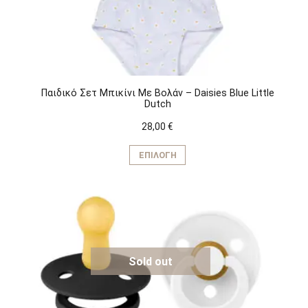
Παιδικό Σετ Μπικίνι Με Βολάν – Daisies Blue Little
Dutch
28,00
€
Αυτό
το
ΕΠΙΛΟΓΉ
προϊόν
έχει
πολλαπλές
παραλλαγές.
Οι
επιλογές
μπορούν
να
Sold out
επιλεγούν
στη
σελίδα