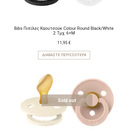
του
προϊόντος
Bibs Πιπίλες Καουτσούκ Colour Round Black/White
2 Τμχ. 6+M
11,95
€
ΔΙΑΒΆΣΤΕ ΠΕΡΙΣΣΌΤΕΡΑ
Sold out