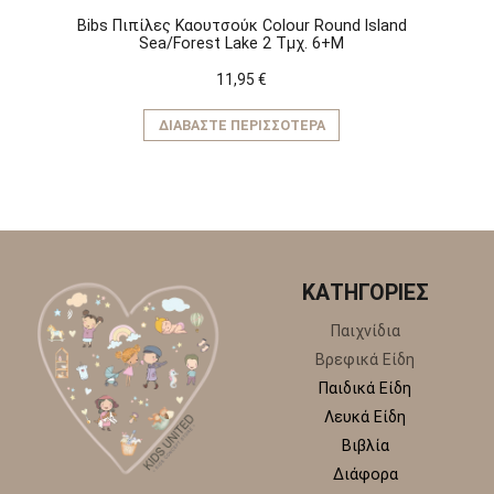
Bibs Πιπίλες Καουτσούκ Colour Round Island
Sea/Forest Lake 2 Τμχ. 6+M
11,95
€
ΔΙΑΒΆΣΤΕ ΠΕΡΙΣΣΌΤΕΡΑ
ΚΑΤΗΓΟΡΙΕΣ
Παιχνίδια
Βρεφικά Είδη
Παιδικά Είδη
Λευκά Είδη
Βιβλία
Διάφορα