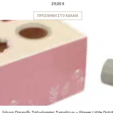
29,00
€
ΠΡΟΣΘΉΚΗ ΣΤΟ ΚΑΛΆΘΙ
Ξύλινο Παιχνίδι Ταξινόμησης Σχημάτων – Flower Little Dutc