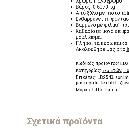
Χρώμα: Πολύχρωμo
Βάρος: 0.5079 kg
Από ξύλο με πιστοποί
Ενθαρρύνει τη φαντασί
Βαμμένο με φιλική προ
Καθαρίστε μόνο επιφα
μούλιασμα.
Πληροί τα ευρωπαϊκά 
Ακολούθησε μας στο
Κωδικός προϊόντος:
LD2
Κατηγορίες:
3-5 Ετών
,
Πα
Ετικέτες:
LD2543
,
zoni m
μαστορα little dutch
,
ζωνη
Μάρκα:
Little Dutch
Σχετικά προϊόντα