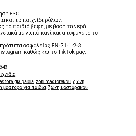
ηση FSC.
α και το παιχνίδι ρόλων.
ς τα παιδιά βαφή, με βάση το νερό.
νειακά με νωπό πανί και αποφύγετε το
πρότυπα ασφαλείας EN-71-1-2-3.
Instagram
καθώς και το
TikTok
μας.
543
ιχνίδια
astora gia paidia
,
zoni mastorakou
,
ζωνη
 μαστορα για παιδια
,
ζωνη μαστορακου