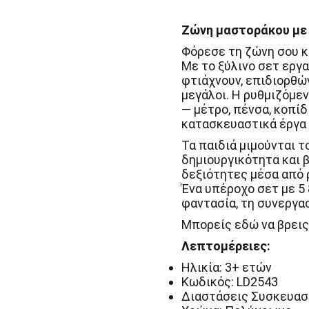
με
ξύλινα
εργαλεία
Ζώνη μαστοράκου με ξ
FSC
Little
Φόρεσε τη ζώνη σου κ
Dutch
Με το ξύλινο σετ εργ
ποσότητα
φτιάχνουν, επιδιορθώ
μεγάλοι. Η ρυθμιζόμε
— μέτρο, πένσα, κοπίδι
κατασκευαστικά έργα 
Τα παιδιά μιμούνται τ
δημιουργικότητα και β
δεξιότητες μέσα από 
Ένα υπέροχο σετ με 5 
φαντασία, τη συνεργασ
Μπορείς εδώ να βρεις
Λεπτομέρειες:
Ηλικία: 3+ ετών
Κωδικός: LD2543
Διαστάσεις Συσκευασία: