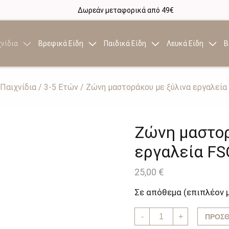
Δωρεάν μεταφορικά από 49€
νίδια
Βρεφικά Είδη
Παιδικά Είδη
Λευκά Είδη
Β
Παιχνίδια
/
3-5 Ετών
/ Ζώνη μαστοράκου με ξύλινα εργαλεία 
Ζώνη μαστορ
εργαλεία FSC
25,00
€
Σε απόθεμα (επιπλέον 
Ζώνη
-
+
ΠΡΟΣΘ
μαστοράκου