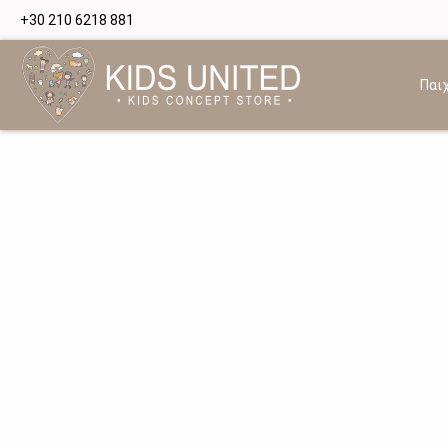
+30 210 6218 881
Παιχ