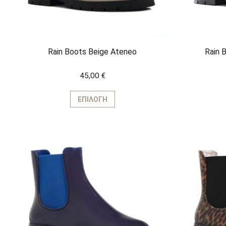
Rain Boots Beige Ateneo
Rain 
45,00
€
Αυτό
το
ΕΠΙΛΟΓΉ
προϊόν
έχει
πολλαπλές
παραλλαγές.
Οι
επιλογές
μπορούν
να
επιλεγούν
στη
σελίδα