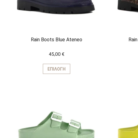
του
προϊόντος
Rain Boots Blue Ateneo
Rain
45,00
€
Αυτό
το
ΕΠΙΛΟΓΉ
προϊόν
έχει
πολλαπλές
παραλλαγές.
Οι
επιλογές
μπορούν
να
επιλεγούν
στη