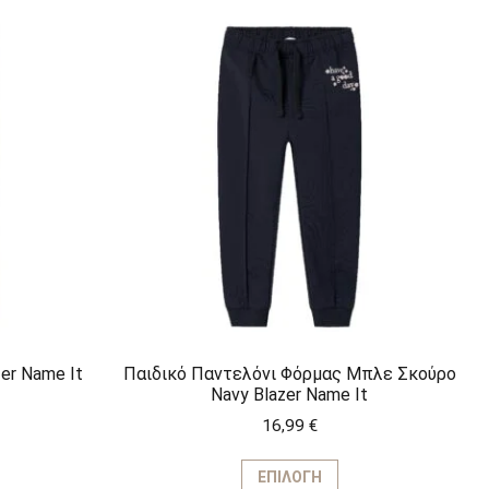
er Name It
Παιδικό Παντελόνι Φόρμας Μπλε Σκούρο
Navy Blazer Name It
16,99
€
υτό
Αυτό
ο
το
ΕΠΙΛΟΓΉ