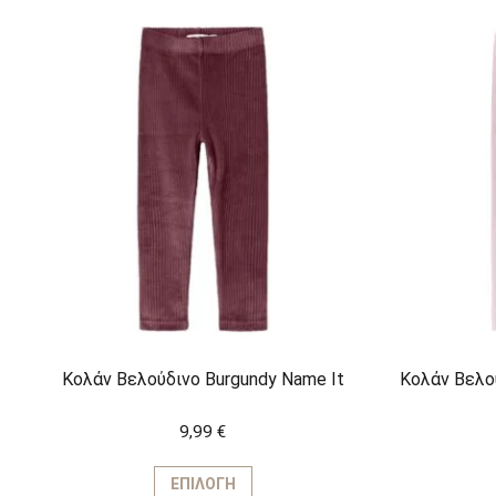
Κολάν Βελούδινο Burgundy Name It
Κολάν Βελού
9,99
€
Αυτό
το
ΕΠΙΛΟΓΉ