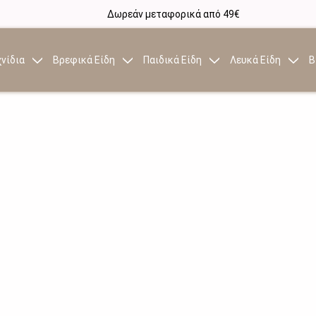
Δωρεάν μεταφορικά από 49€
νίδια
Βρεφικά Είδη
Παιδικά Είδη
Λευκά Είδη
Β