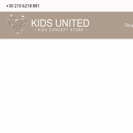
+30 210 6218 881
Παιχ