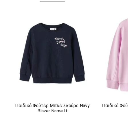
προϊόν
έχει
πολλαπλές
παραλλαγές.
Οι
επιλογές
μπορούν
να
επιλεγούν
στη
σελίδα
του
προϊόντος
Παιδικό Φούτερ Μπλε Σκούρο Navy
Παιδικό Φο
Blazer Name It
16,99
€
Αυτό