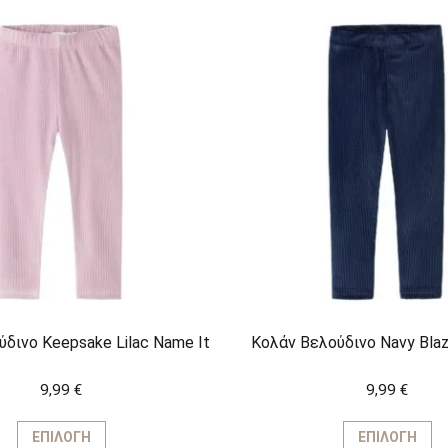
δινο Keepsake Lilac Name It
Κολάν Βελούδινο Navy Blaz
9,99
€
9,99
€
Αυτό
Α
το
τ
ΕΠΙΛΟΓΉ
ΕΠΙΛΟΓΉ