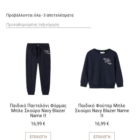
Προβάλλονται όλα - 3 αποτελέσματα
Παιδικό Παντελόνι Φόρμας
Παιδικό Φούτερ Μπλε
Μπλε Σκούρο Navy Blazer
Σκούρο Navy Blazer Name
Name It
It
16,99
€
16,99
€
Αυτό
Αυτό
το
το
ΕΠΙΛΟΓΉ
ΕΠΙΛΟΓΉ