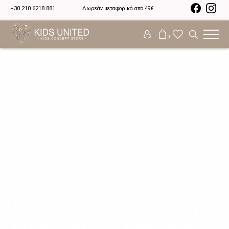
+30 210 6218 881
Δωρεάν μεταφορικά από 49€
0
Παιδικό Παντελόνι Φόρμας
Μπλε Σκούρο Navy Blazer