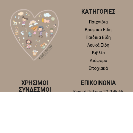
ΚΑΤΗΓΟΡΙΕΣ
Παιχνίδια
Βρεφικά Είδη
Παιδικά Είδη
Λευκά Είδη
Βιβλία
Διάφορα
Εποχιακά
ΧΡΗΣΙΜΟΙ
ΕΠΙΚΟΙΝΩΝΙΑ
ΣΥΝΔΕΣΜΟΙ
Κωστή Παλαμά 22, 145 65
Άγιος Στέφανος, Αττική
Πολιτική απορρήτου
+30 210 6218 881
Πολιτική επιστροφών και
info@kidsunitedstore.gr
αλλαγών
Όροι χρήσης
Τρόποι Αποστολής