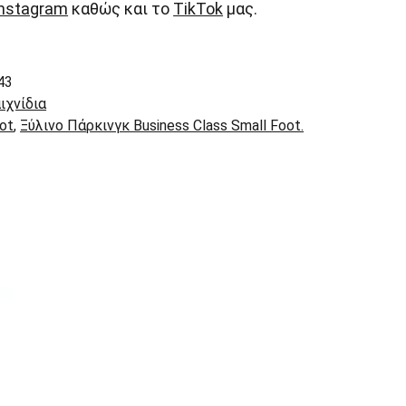
Instagram
καθώς και το
TikTok
μας.
43
ιχνίδια
oot
,
Ξύλινο Πάρκινγκ Business Class Small Foot.