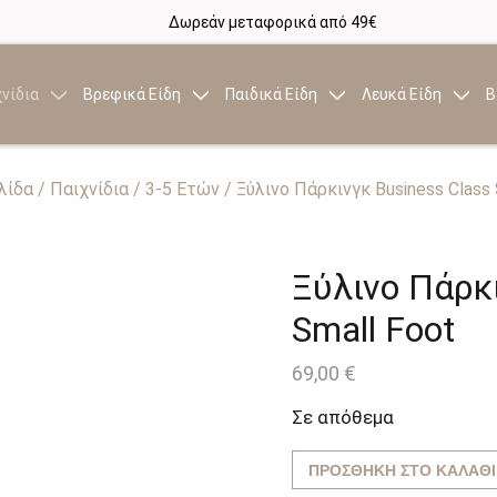
Δωρεάν μεταφορικά από 49€
νίδια
Βρεφικά Είδη
Παιδικά Είδη
Λευκά Είδη
Β
λίδα
/
Παιχνίδια
/
3-5 Ετών
/ Ξύλινο Πάρκινγκ Business Class 
Ξύλινο Πάρκι
Small Foot
69,00
€
Σε απόθεμα
ΠΡΟΣΘΉΚΗ ΣΤΟ ΚΑΛΆΘΙ