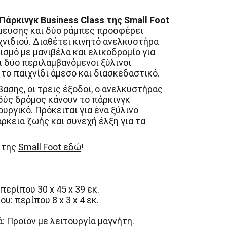
Πάρκινγκ Business Class της Small Foot
μευσης και δύο ράμπες προσφέρει
νιδιού. Διαθέτει κινητό ανελκυστήρα
σμό με μανιβέλα και ελικοδρομίο για
ι δύο περιλαμβανόμενοι ξύλινοι
το παιχνίδι άμεσο και διασκεδαστικό.
ασης, οι τρεις έξοδοι, ο ανελκυστήρας
ρδύς δρόμος κάνουν το πάρκινγκ
υργικό. Πρόκειται για ένα ξύλινο
άρκεια ζωής και συνεχή έλξη για τα
α της
Small Foot εδώ
!
περίπου 30 x 45 x 39 εκ.
υ: περίπου 8 x 3 x 4 εκ.
: Προϊόν με λειτουργία μαγνήτη.