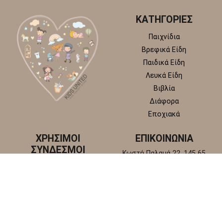
ΚΑΤΗΓΟΡΙΕΣ
Παιχνίδια
Βρεφικά Είδη
Παιδικά Είδη
Λευκά Είδη
Βιβλία
Διάφορα
Εποχιακά
ΧΡΗΣΙΜΟΙ
ΕΠΙΚΟΙΝΩΝΙΑ
ΣΥΝΔΕΣΜΟΙ
Κωστή Παλαμά 22, 145 65
Άγιος Στέφανος, Αττική
Πολιτική απορρήτου
+30 210 6218 881
Πολιτική επιστροφών και
info@kidsunitedstore.gr
αλλαγών
Όροι χρήσης
Τρόποι Αποστολής