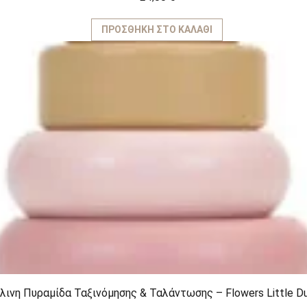
ΠΡΟΣΘΉΚΗ ΣΤΟ ΚΑΛΆΘΙ
λινη Πυραμίδα Ταξινόμησης & Ταλάντωσης – Flowers Little D