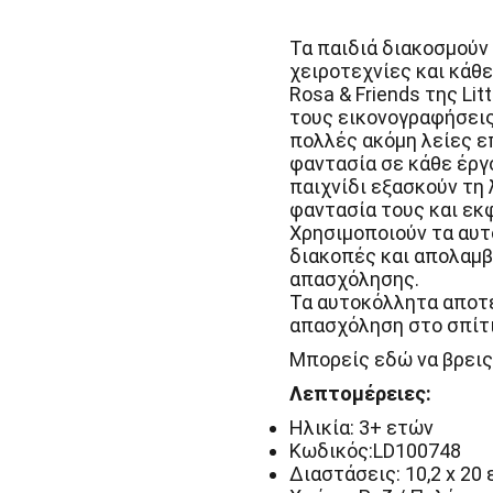
&
Friends
Little
Τα παιδιά διακοσμούν 
Dutch
χειροτεχνίες και κάθ
ποσότητα
Rosa & Friends της Lit
τους εικονογραφήσεις,
πολλές ακόμη λείες ε
φαντασία σε κάθε έργ
παιχνίδι εξασκούν τη 
φαντασία τους και εκ
Χρησιμοποιούν τα αυτ
διακοπές και απολαμ
απασχόλησης.
Τα αυτοκόλλητα αποτε
απασχόληση στο σπίτι,
Μπορείς εδώ να βρεις
Λεπτομέρειες:
Ηλικία: 3+ ετών
Κωδικός:LD100748
Διαστάσεις: 10,2 x 20 