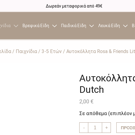
Δωρεάν μεταφορικά από 49€
νίδια
Βρεφικά Είδη
Παιδικά Είδη
Λευκά Είδη
Β
ελίδα
/
Παιχνίδια
/
3-5 Ετών
/ Αυτοκόλλητα Rosa & Friends Lit
Αυτοκόλλητα 
Dutch
2,00
€
Σε απόθεμα (επιπλέον 
Αυτοκόλλητα
-
+
ΠΡΟΣΘ
Rosa